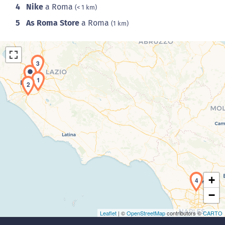
4
Nike
a Roma
(< 1 km)
5
As Roma Store
a Roma
(1 km)
3
1
2
Caricamento della carta in corso...
+
4
−
Leaflet
| ©
OpenStreetMap
contributors ©
CARTO