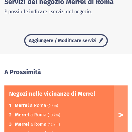
Servizi del negozio Merrel di Roma
È possibile indicare i servizi del negozio.
Aggiungere / Modificare servizi
A Prossimità
Negozi nelle vicinanze di Merrel
1
Merrel
a Roma
(9 km)
2
Merrel
a Roma
(10 km)
3
Merrel
a Roma
(12 km)