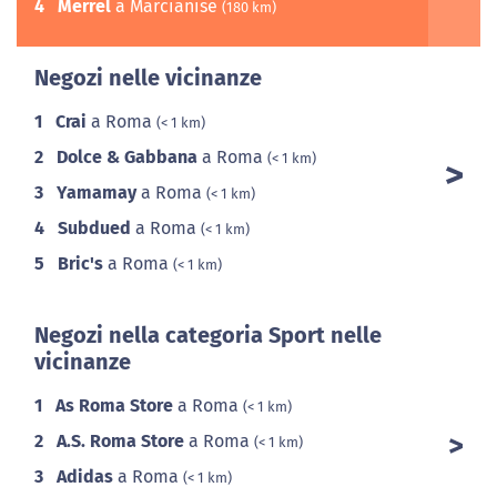
4
Merrel
a Marcianise
(180 km)
Negozi nelle vicinanze
1
Crai
a Roma
(< 1 km)
2
Dolce & Gabbana
a Roma
(< 1 km)
3
Yamamay
a Roma
(< 1 km)
4
Subdued
a Roma
(< 1 km)
5
Bric's
a Roma
(< 1 km)
Negozi nella categoria Sport nelle
vicinanze
1
As Roma Store
a Roma
(< 1 km)
2
A.S. Roma Store
a Roma
(< 1 km)
3
Adidas
a Roma
(< 1 km)