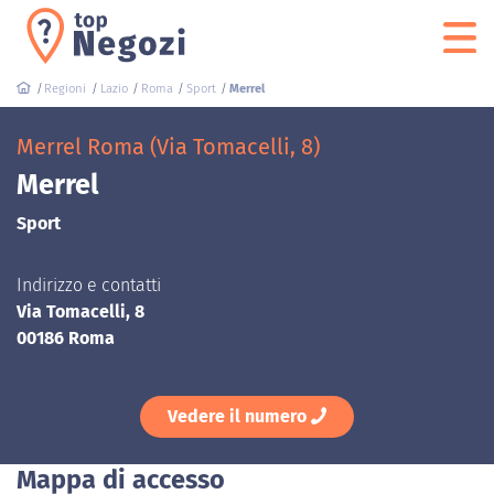
Regioni
Lazio
Roma
Sport
Merrel
Merrel Roma (Via Tomacelli, 8)
Merrel
Sport
Indirizzo e contatti
Via Tomacelli, 8
00186 Roma
Vedere il numero
Mappa di accesso