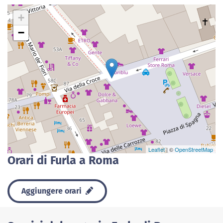
+
−
Leaflet
| ©
OpenStreetMap
Orari di Furla a Roma
Aggiungere orari