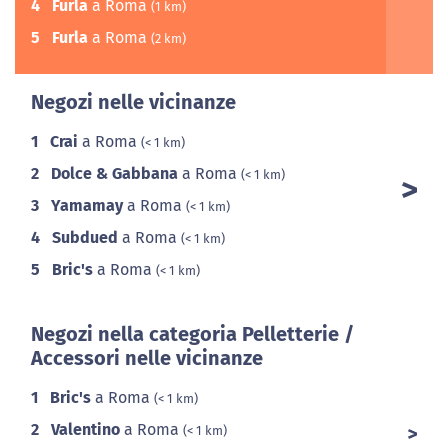
4
Furla
a Roma
(1 km)
5
Furla
a Roma
(2 km)
Negozi nelle vicinanze
1
Crai
a Roma
(< 1 km)
2
Dolce & Gabbana
a Roma
(< 1 km)
3
Yamamay
a Roma
(< 1 km)
4
Subdued
a Roma
(< 1 km)
5
Bric's
a Roma
(< 1 km)
Negozi nella categoria Pelletterie /
Accessori nelle vicinanze
1
Bric's
a Roma
(< 1 km)
2
Valentino
a Roma
(< 1 km)