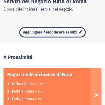
Servizi del negozio Furla di Roma
È possibile indicare i servizi del negozio.
Aggiungere / Modificare servizi
A Prossimità
Negozi nelle vicinanze di Furla
1
Furla
a Roma
(< 1 km)
2
Furla
a Roma
(1 km)
3
Furla
a Roma
(1 km)