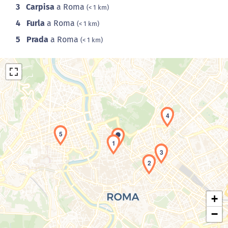
3
Carpisa
a Roma
(< 1 km)
4
Furla
a Roma
(< 1 km)
5
Prada
a Roma
(< 1 km)
4
5
1
Caricamento della carta in corso...
3
2
+
−