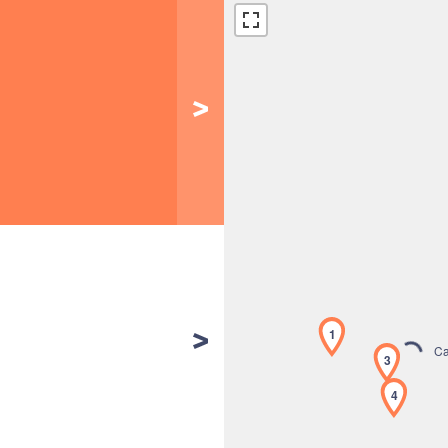
1
Car
3
4