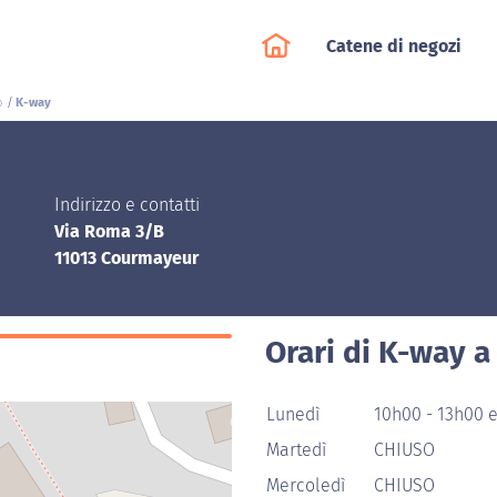
Catene di negozi
o
K-way
Indirizzo e contatti
Via Roma 3/B
11013 Courmayeur
Orari di K-way 
Lunedì
10h00 - 13h00 e
Martedì
CHIUSO
Mercoledì
CHIUSO