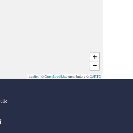
+
−
Leaflet
| ©
OpenStreetMap
contributors ©
CARTO
ullo
i