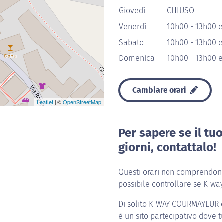
Giovedì
CHIUSO
Venerdì
10h00 - 13h00 e
Sabato
10h00 - 13h00 e
Domenica
10h00 - 13h00 e
Cambiare orari
Leaflet
| ©
OpenStreetMap
Per sapere se il tu
giorni, contattalo!
Questi orari non comprendono 
possibile controllare se K-wa
Di solito
K-WAY COURMAYEUR
è un sito partecipativo dove tu