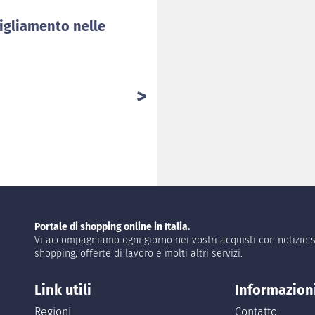
igliamento nelle
Portale di shopping online in Italia.
Vi accompagniamo ogni giorno nei vostri acquisti con notizie s
shopping, offerte di lavoro e molti altri servizi.
Link utili
Informazion
Regioni
Contatto