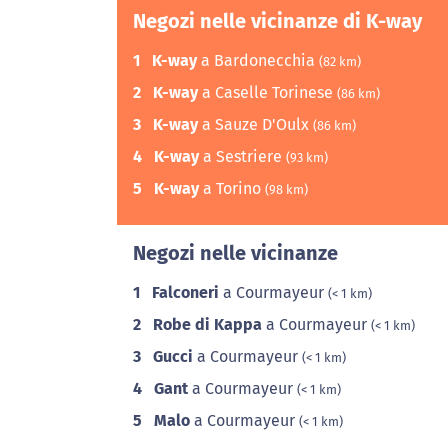
Negozi nelle vicinanze di K-way
1
K-way
a Bardonecchia
(82 km)
2
K-way
a Caselle Torinese
(86 km)
3
K-way
a Sauze D'Oulx
(86 km)
4
K-way
a Sestriere
(93 km)
5
K-way
a Torino
(98 km)
Negozi nelle vicinanze
1
Falconeri
a Courmayeur
(< 1 km)
2
Robe di Kappa
a Courmayeur
(< 1 km)
3
Gucci
a Courmayeur
(< 1 km)
4
Gant
a Courmayeur
(< 1 km)
5
Malo
a Courmayeur
(< 1 km)