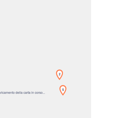
2
5
icamento della carta in corso...