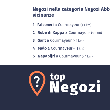
Negozi nella categoria Negozi Abb
vicinanze
1
Falconeri
a Courmayeur
(< 1 km)
2
Robe di Kappa
a Courmayeur
(< 1 km)
3
Gant
a Courmayeur
(< 1 km)
4
Malo
a Courmayeur
(< 1 km)
5
Napapijri
a Courmayeur
(< 1 km)