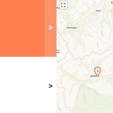
3
Car