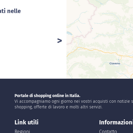
ti nelle
Portale di shopping online in Italia.
Vi accompagniamo ogni giorno nei vostri acquisti con notizie s
shopping, offerte di lavoro e molti altri servizi.
Link utili
Informazion
Regioni
Contatto