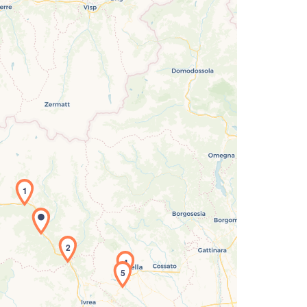
1
icamento della carta in corso...
2
4
5