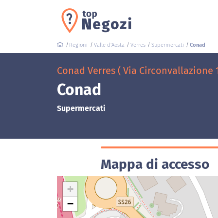
Regioni
Valle d'Aosta
Verres
Supermercati
Conad
Conad Verres ( Via Circonvallazione 
Conad
Supermercati
Mappa di accesso
+
−