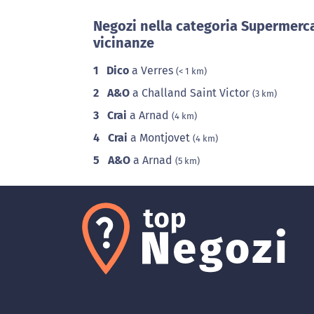
Negozi nella categoria Supermerca
vicinanze
1
Dico
a Verres
(< 1 km)
2
A&O
a Challand Saint Victor
(3 km)
3
Crai
a Arnad
(4 km)
4
Crai
a Montjovet
(4 km)
5
A&O
a Arnad
(5 km)