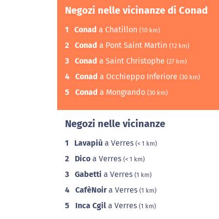
Negozi nelle vicinanze di Conad
1
Conad
a Chatillon
(10 km)
2
Conad
a Pont Saint Martin
(12 km)
3
Conad
a Saint Christophe
(27 km)
4
Conad
a Occhieppo Inferiore
(30 km)
5
Conad
a Mongrando
(30 km)
Negozi nelle vicinanze
1
Lavapiù
a Verres
(< 1 km)
2
Dico
a Verres
(< 1 km)
3
Gabetti
a Verres
(1 km)
4
CafèNoir
a Verres
(1 km)
5
Inca Cgil
a Verres
(1 km)