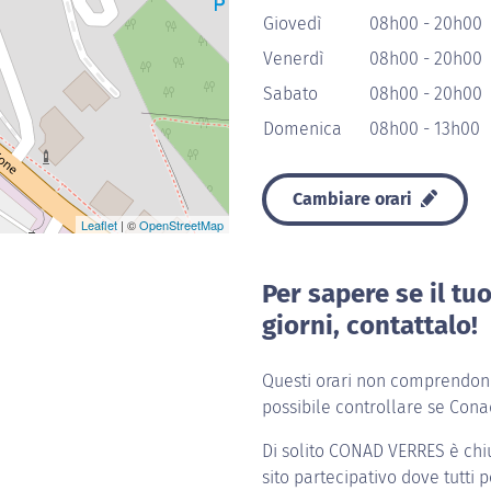
Giovedì
08h00 - 20h00
Venerdì
08h00 - 20h00
Sabato
08h00 - 20h00
Domenica
08h00 - 13h00
Cambiare orari
Leaflet
| ©
OpenStreetMap
Per sapere se il tu
giorni, contattalo!
Questi orari non comprendono 
possibile controllare se Cona
Di solito
CONAD VERRES
è chi
sito partecipativo dove tutti p