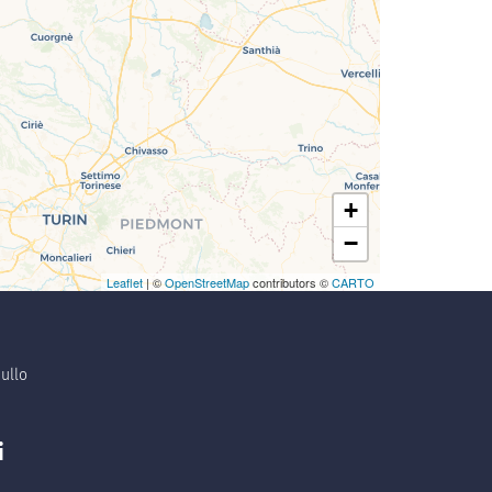
+
−
Leaflet
| ©
OpenStreetMap
contributors ©
CARTO
ullo
i