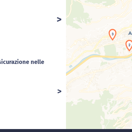
Car
3
2
sicurazione nelle