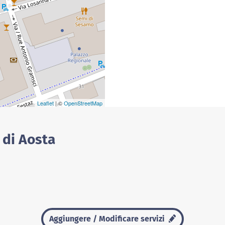
Leaflet
| ©
OpenStreetMap
 di Aosta
Aggiungere / Modificare servizi