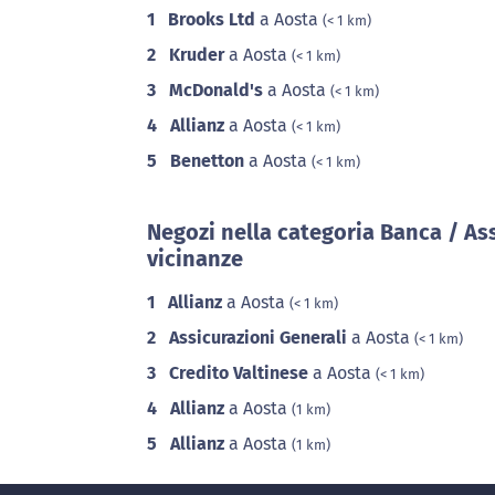
1
Brooks Ltd
a Aosta
(< 1 km)
2
Kruder
a Aosta
(< 1 km)
3
McDonald's
a Aosta
(< 1 km)
4
Allianz
a Aosta
(< 1 km)
5
Benetton
a Aosta
(< 1 km)
Negozi nella categoria Banca / As
vicinanze
1
Allianz
a Aosta
(< 1 km)
2
Assicurazioni Generali
a Aosta
(< 1 km)
3
Credito Valtinese
a Aosta
(< 1 km)
4
Allianz
a Aosta
(1 km)
5
Allianz
a Aosta
(1 km)