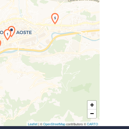
5
icamento della carta in corso...
1
+
−
Leaflet
| ©
OpenStreetMap
contributors ©
CARTO