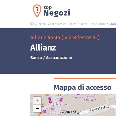
Regioni
Valle d'Aosta
Aosta
Banca / Assicurazione
Alli
Allianz Aosta ( Via B.festaz 52)
Allianz
Banca / Assicurazione
Mappa di accesso
+
−