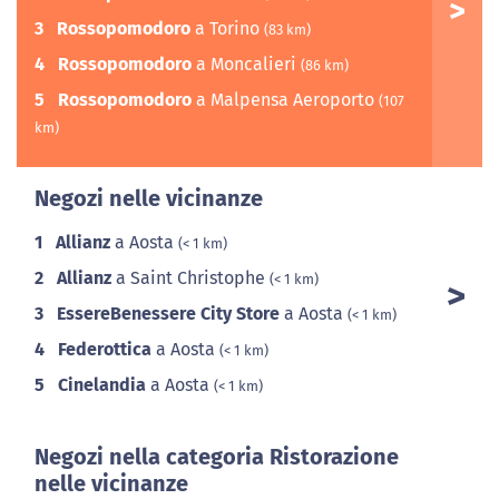
3
Rossopomodoro
a Torino
(83 km)
4
Rossopomodoro
a Moncalieri
(86 km)
5
Rossopomodoro
a Malpensa Aeroporto
(107
km)
Negozi nelle vicinanze
1
Allianz
a Aosta
(< 1 km)
2
Allianz
a Saint Christophe
(< 1 km)
3
EssereBenessere City Store
a Aosta
(< 1 km)
4
Federottica
a Aosta
(< 1 km)
5
Cinelandia
a Aosta
(< 1 km)
Negozi nella categoria Ristorazione
nelle vicinanze