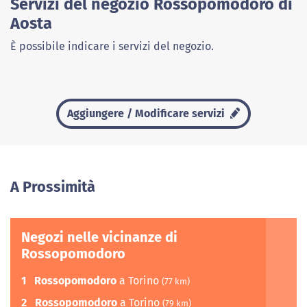
Servizi del negozio Rossopomodoro di
Aosta
È possibile indicare i servizi del negozio.
Aggiungere / Modificare servizi
A Prossimità
Negozi nelle vicinanze di
Rossopomodoro
1
Rossopomodoro
a Torino
(77 km)
2
Rossopomodoro
a Torino
(79 km)