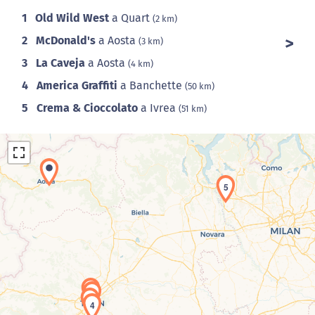
1
Old Wild West
a Quart
(2 km)
2
McDonald's
a Aosta
(3 km)
3
La Caveja
a Aosta
(4 km)
4
America Graffiti
a Banchette
(50 km)
5
Crema & Cioccolato
a Ivrea
(51 km)
5
Caricamento della carta in corso...
1
2
3
4