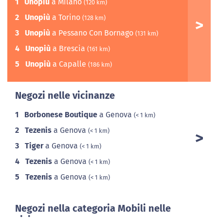
1
Unopiù
a Milano
(120 km)
2
Unopiù
a Torino
(128 km)
3
Unopiù
a Pessano Con Bornago
(131 km)
4
Unopiù
a Brescia
(161 km)
5
Unopiù
a Capalle
(186 km)
Negozi nelle vicinanze
1
Borbonese Boutique
a Genova
(< 1 km)
2
Tezenis
a Genova
(< 1 km)
3
Tiger
a Genova
(< 1 km)
4
Tezenis
a Genova
(< 1 km)
5
Tezenis
a Genova
(< 1 km)
Negozi nella categoria Mobili nelle