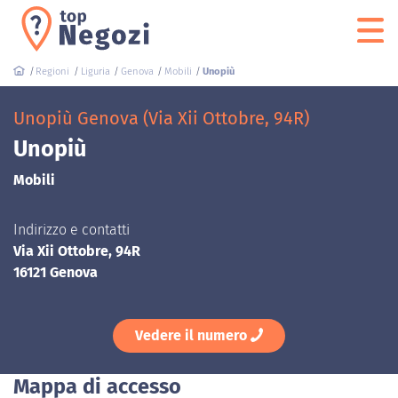
Regioni
Liguria
Genova
Mobili
Unopiù
Unopiù Genova (Via Xii Ottobre, 94R)
Unopiù
Mobili
Indirizzo e contatti
Via Xii Ottobre, 94R
16121 Genova
Vedere il numero
Mappa di accesso