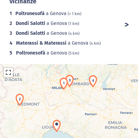
vicinanze
1
Poltronesofà
a Genova
(< 1 km)
2
Dondi Salotti
a Genova
(1 km)
3
Dondi Salotti
a Genova
(4 km)
4
Materassi & Materassi
a Genova
(4 km)
5
Poltronesofà
a Genova
(5 km)
3
4
1
2
Caricamento della carta in corso...