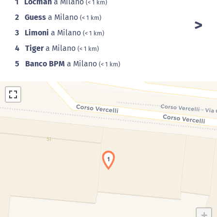
1
Locman
a Milano
(< 1 km)
2
Guess
a Milano
(< 1 km)
3
Limoni
a Milano
(< 1 km)
4
Tiger
a Milano
(< 1 km)
5
Banco BPM
a Milano
(< 1 km)
1
Caricamento della carta in corso...
+