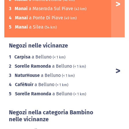
3
Manai
a Maserada Sul Piave
(43 km)
4
Manai
a Ponte Di Piave
(49 km)
5
Manai
a Silea
(54 km)
Negozi nelle vicinanze
1
Carpisa
a Belluno
(< 1 km)
2
Sorelle Ramonda
a Belluno
(< 1 km)
3
NaturHouse
a Belluno
(< 1 km)
4
CafèNoir
a Belluno
(< 1 km)
5
Sorelle Ramonda
a Belluno
(< 1 km)
Negozi nella categoria Bambino
nelle vicinanze