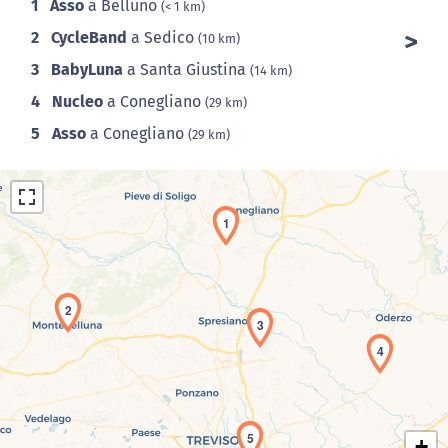
1
Asso
a Belluno
(< 1 km)
2
CycleBand
a Sedico
(10 km)
3
BabyLuna
a Santa Giustina
(14 km)
4
Nucleo
a Conegliano
(29 km)
5
Asso
a Conegliano
(29 km)
1
2
3
Caricamento della carta in corso...
4
5
+