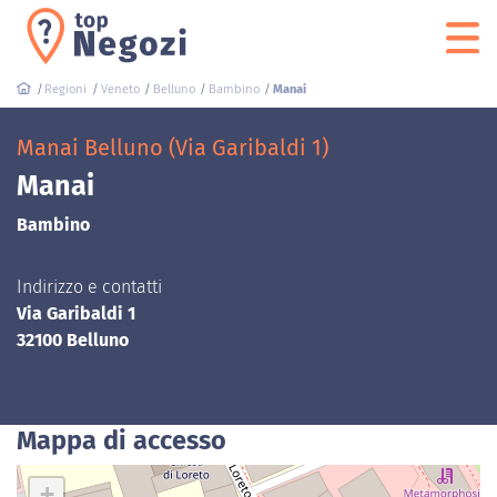
Regioni
Veneto
Belluno
Bambino
Manai
Manai Belluno (Via Garibaldi 1)
Manai
Bambino
Indirizzo e contatti
Via Garibaldi 1
32100 Belluno
Mappa di accesso
+