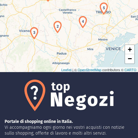
5
Caricamento della carta in corso...
4
2
3
+
−
Leaflet
| ©
OpenStreetMap
contributors ©
CARTO
Portale di shopping online in Italia.
Vi accompagniamo ogni giorno nei vostri acquisti con notizie
sullo shopping, offerte di lavoro e molti altri servizi.