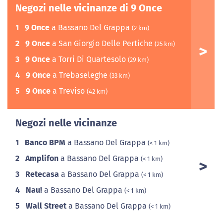
Negozi nelle vicinanze di 9 Once
1
9 Once
a Bassano Del Grappa
(2 km)
2
9 Once
a San Giorgio Delle Pertiche
(25 km)
3
9 Once
a Torri Di Quartesolo
(29 km)
4
9 Once
a Trebaseleghe
(33 km)
5
9 Once
a Treviso
(42 km)
Negozi nelle vicinanze
1
Banco BPM
a Bassano Del Grappa
(< 1 km)
2
Amplifon
a Bassano Del Grappa
(< 1 km)
3
Retecasa
a Bassano Del Grappa
(< 1 km)
4
Nau!
a Bassano Del Grappa
(< 1 km)
5
Wall Street
a Bassano Del Grappa
(< 1 km)