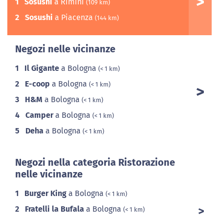
1
Sosushi
a Rimini
(109 km)
2
Sosushi
a Piacenza
(144 km)
Negozi nelle vicinanze
1
Il Gigante
a Bologna
(< 1 km)
2
E-coop
a Bologna
(< 1 km)
3
H&M
a Bologna
(< 1 km)
4
Camper
a Bologna
(< 1 km)
5
Deha
a Bologna
(< 1 km)
Negozi nella categoria Ristorazione
nelle vicinanze
1
Burger King
a Bologna
(< 1 km)
2
Fratelli la Bufala
a Bologna
(< 1 km)