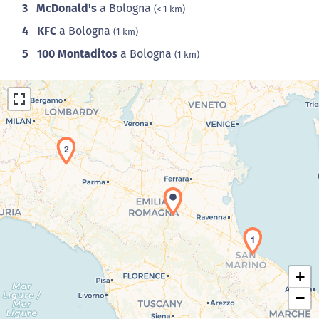
3
McDonald's
a Bologna
(< 1 km)
4
KFC
a Bologna
(1 km)
5
100 Montaditos
a Bologna
(1 km)
2
Caricamento della carta in corso...
1
+
−