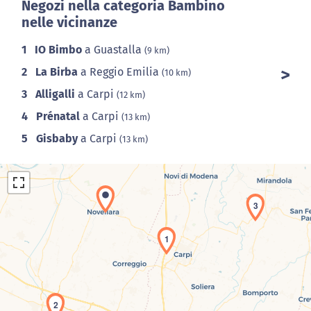
Negozi nella categoria Bambino
nelle vicinanze
1
IO Bimbo
a Guastalla
(9 km)
2
La Birba
a Reggio Emilia
(10 km)
3
Alligalli
a Carpi
(12 km)
4
Prénatal
a Carpi
(13 km)
5
Gisbaby
a Carpi
(13 km)
3
1
Caricamento della carta in corso...
2