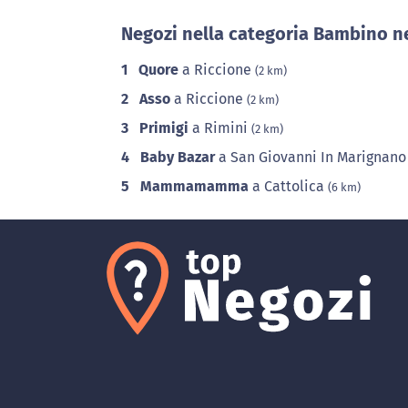
Negozi nella categoria Bambino ne
1
Quore
a Riccione
(2 km)
2
Asso
a Riccione
(2 km)
3
Primigi
a Rimini
(2 km)
4
Baby Bazar
a San Giovanni In Marignan
5
Mammamamma
a Cattolica
(6 km)