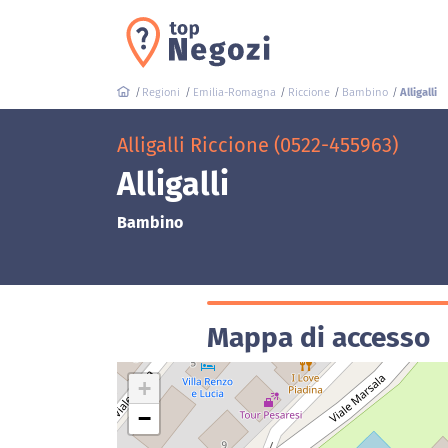
Regioni
Emilia-Romagna
Riccione
Bambino
Alligalli
Alligalli Riccione (0522-455963)
Alligalli
Bambino
Mappa di accesso
+
−