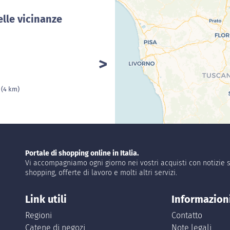
lle vicinanze
o
(4 km)
Portale di shopping online in Italia.
Vi accompagniamo ogni giorno nei vostri acquisti con notizie s
shopping, offerte di lavoro e molti altri servizi.
Link utili
Informazion
Regioni
Contatto
Catene di negozi
Note legali