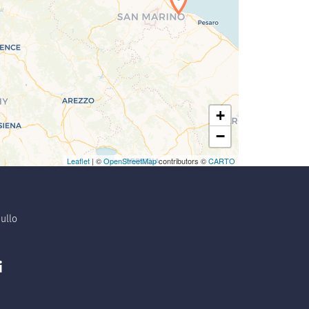
+
−
Leaflet
| ©
OpenStreetMap
contributors ©
CARTO
ullo
i