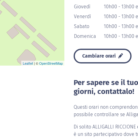
Giovedì
10h00 - 13h00 
Venerdì
10h00 - 13h00 
Sabato
10h00 - 13h00 
Domenica
10h00 - 13h00 
Cambiare orari
Leaflet
| ©
OpenStreetMap
Per sapere se il tu
giorni, contattalo!
Questi orari non comprendono 
possibile controllare se Allig
Di solito
ALLIGALLI RICCIONE
è un sito partecipativo dove tu