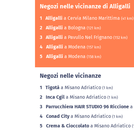
Negozi nelle vicinanze di Alligalli
1
Alligalli
a Cervia Milano Marittima
(41 km)
2
Alligalli
a Bologna
(121 km)
3
Alligalli
a Pavullo Nel Frignano
(152 km)
4
Alligalli
a Modena
(157 km)
5
Alligalli
a Modena
(158 km)
Negozi nelle vicinanze
1
Tigotà
a Misano Adriatico
(1 km)
2
Inca Cgil
a Misano Adriatico
(1 km)
3
Parrucchiera HAIR STUDIO 96 Riccione
a 
4
Conad City
a Misano Adriatico
(1 km)
5
Crema & Cioccolato
a Misano Adriatico
(