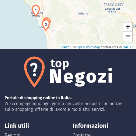
1
2
3
+
−
Leaflet
| ©
OpenStreetMap
contributors ©
CARTO
Portale di shopping online in Italia.
Vi accompagniamo ogni giorno nei vostri acquisti con notizie
sullo shopping, offerte di lavoro e molti altri servizi.
Link utili
Informazioni
Regioni
Contatto