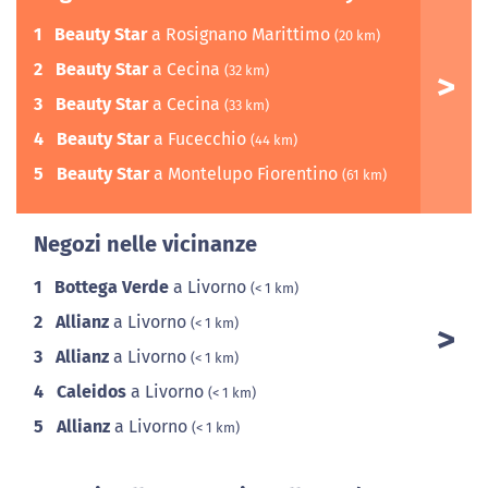
1
Beauty Star
a Rosignano Marittimo
(20 km)
2
Beauty Star
a Cecina
(32 km)
3
Beauty Star
a Cecina
(33 km)
4
Beauty Star
a Fucecchio
(44 km)
5
Beauty Star
a Montelupo Fiorentino
(61 km)
Negozi nelle vicinanze
1
Bottega Verde
a Livorno
(< 1 km)
2
Allianz
a Livorno
(< 1 km)
3
Allianz
a Livorno
(< 1 km)
4
Caleidos
a Livorno
(< 1 km)
5
Allianz
a Livorno
(< 1 km)