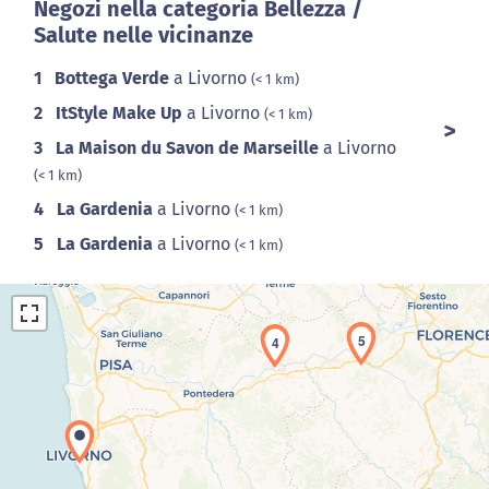
Negozi nella categoria Bellezza /
Salute nelle vicinanze
1
Bottega Verde
a Livorno
(< 1 km)
2
ItStyle Make Up
a Livorno
(< 1 km)
3
La Maison du Savon de Marseille
a Livorno
(< 1 km)
4
La Gardenia
a Livorno
(< 1 km)
5
La Gardenia
a Livorno
(< 1 km)
5
4
Caricamento della carta in corso...