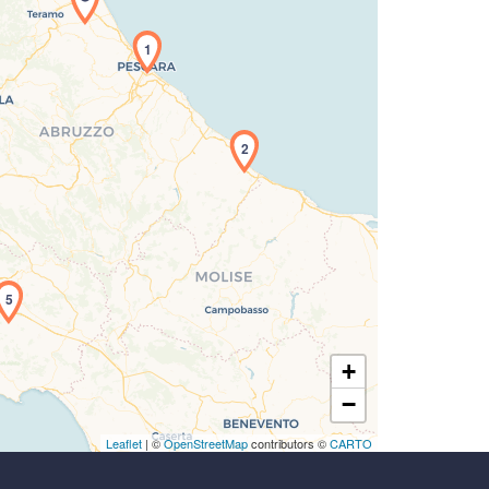
1
icamento della carta in corso...
2
5
+
−
Leaflet
| ©
OpenStreetMap
contributors ©
CARTO