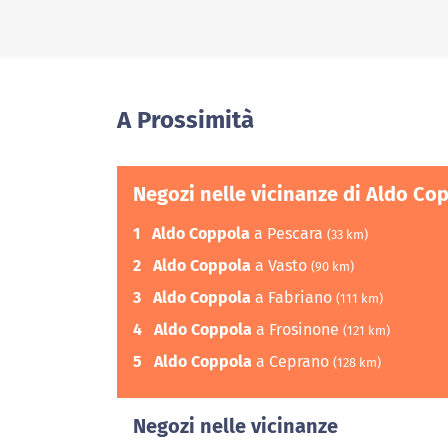
A Prossimità
Negozi nelle vicinanze di Aldo Co
1
Aldo Coppola
a Pescara
(33 km)
2
Aldo Coppola
a Vasto
(90 km)
3
Aldo Coppola
a Fabriano
(111 km)
4
Aldo Coppola
a Frosinone
(121 km)
5
Aldo Coppola
a Ceprano
(128 km)
Negozi nelle vicinanze