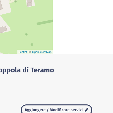
Leaflet
| ©
OpenStreetMap
Coppola di Teramo
Aggiungere / Modificare servizi