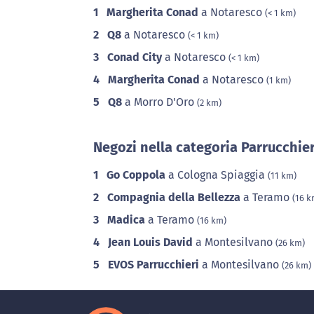
1
Margherita Conad
a Notaresco
(< 1 km)
2
Q8
a Notaresco
(< 1 km)
3
Conad City
a Notaresco
(< 1 km)
4
Margherita Conad
a Notaresco
(1 km)
5
Q8
a Morro D'Oro
(2 km)
Negozi nella categoria Parrucchier
1
Go Coppola
a Cologna Spiaggia
(11 km)
2
Compagnia della Bellezza
a Teramo
(16 k
3
Madica
a Teramo
(16 km)
4
Jean Louis David
a Montesilvano
(26 km)
5
EVOS Parrucchieri
a Montesilvano
(26 km)