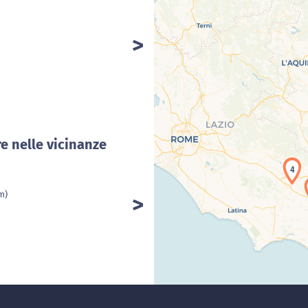
Car
e nelle vicinanze
4
m)