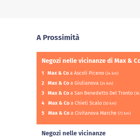
A Prossimità
Negozi nelle vicinanze di Max & C
1
Max & Co
a Ascoli Piceno
(24 km)
2
Max & Co
a Giulianova
(24 km)
3
Max & Co
a San Benedetto Del Tronto
(36
4
Max & Co
a Chieti Scalo
(50 km)
5
Max & Co
a Civitanova Marche
(72 km)
Negozi nelle vicinanze