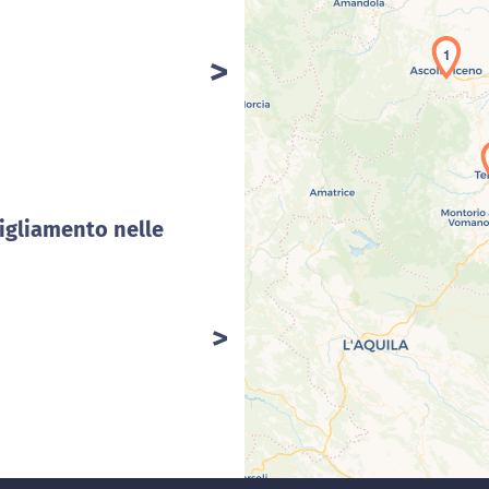
1
Car
igliamento nelle