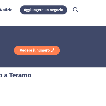
Notizie
Aggiungere un negozio
Vedere il numero
Co a Teramo