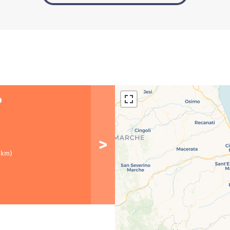
o
 km)