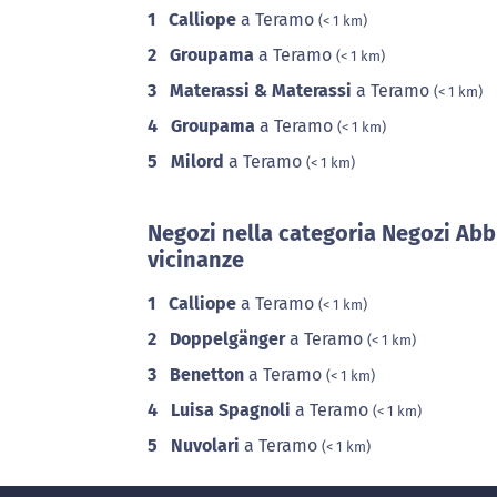
1
Calliope
a Teramo
(< 1 km)
2
Groupama
a Teramo
(< 1 km)
3
Materassi & Materassi
a Teramo
(< 1 km)
4
Groupama
a Teramo
(< 1 km)
5
Milord
a Teramo
(< 1 km)
Negozi nella categoria Negozi Abb
vicinanze
1
Calliope
a Teramo
(< 1 km)
2
Doppelgänger
a Teramo
(< 1 km)
3
Benetton
a Teramo
(< 1 km)
4
Luisa Spagnoli
a Teramo
(< 1 km)
5
Nuvolari
a Teramo
(< 1 km)