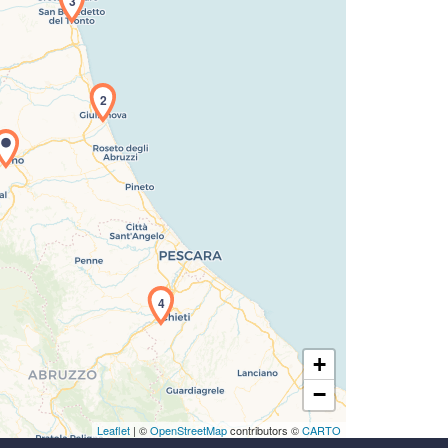
3
icamento della carta in corso...
2
4
+
−
Leaflet
| ©
OpenStreetMap
contributors ©
CARTO