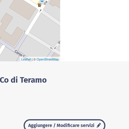
Leaflet
| ©
OpenStreetMap
 Co di Teramo
Aggiungere / Modificare servizi