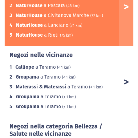
2
NaturHouse
a Pescara
(46 km)
3
NaturHouse
a Civitanova Marche
(72 km)
4
NaturHouse
a Lanciano
(74 km)
5
NaturHouse
a Rieti
(75 km)
Negozi nelle vicinanze
1
Calliope
a Teramo
(< 1 km)
2
Groupama
a Teramo
(< 1 km)
3
Materassi & Materassi
a Teramo
(< 1 km)
4
Groupama
a Teramo
(< 1 km)
5
Groupama
a Teramo
(< 1 km)
Negozi nella categoria Bellezza /
Salute nelle vicinanze