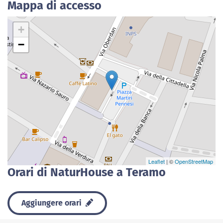
Mappa di accesso
+
−
Leaflet
| ©
OpenStreetMap
Orari di NaturHouse a Teramo
Aggiungere orari