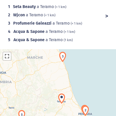
1
Seta Beauty
a Teramo
(< 1 km)
2
Wjcon
a Teramo
(< 1 km)
3
Profumerie Galeazzi
a Teramo
(< 1 km)
4
Acqua & Sapone
a Teramo
(< 1 km)
5
Acqua & Sapone
a Teramo
(1 km)
3
Caricamento della carta in corso...
1
2
5