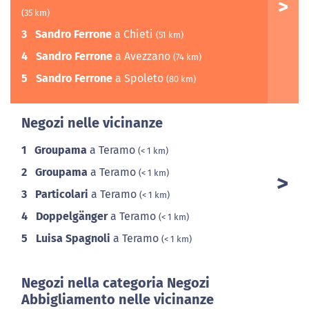
(35 km)
3
Sandro Ferrone
a Chieti
(51 km)
4
Sandro Ferrone
a Avezzano
(74 km)
5
Sandro Ferrone
a Spoleto
(80 km)
Negozi nelle vicinanze
1
Groupama
a Teramo
(< 1 km)
2
Groupama
a Teramo
(< 1 km)
3
Particolari
a Teramo
(< 1 km)
4
Doppelgänger
a Teramo
(< 1 km)
5
Luisa Spagnoli
a Teramo
(< 1 km)
Negozi nella categoria Negozi
Abbigliamento nelle vicinanze