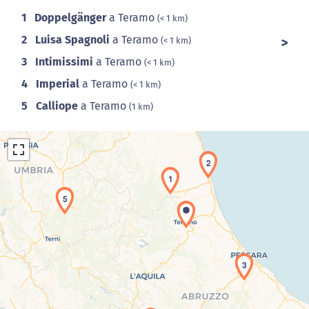
1
Doppelgänger
a Teramo
(< 1 km)
2
Luisa Spagnoli
a Teramo
(< 1 km)
3
Intimissimi
a Teramo
(< 1 km)
4
Imperial
a Teramo
(< 1 km)
5
Calliope
a Teramo
(1 km)
2
1
5
Caricamento della carta in corso...
3