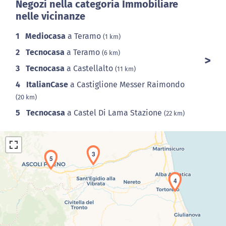
Negozi nella categoria Immobiliare
nelle vicinanze
1
Mediocasa
a Teramo
(1 km)
2
Tecnocasa
a Teramo
(6 km)
3
Tecnocasa
a Castellalto
(11 km)
4
ItalianCase
a Castiglione Messer Raimondo
(20 km)
5
Tecnocasa
a Castel Di Lama Stazione
(22 km)
3
5
4
Caricamento della carta in corso...