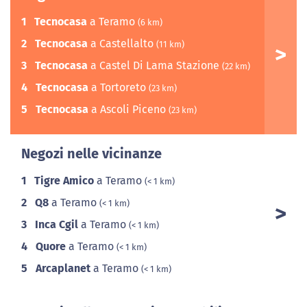
1
Tecnocasa
a Teramo
(6 km)
2
Tecnocasa
a Castellalto
(11 km)
3
Tecnocasa
a Castel Di Lama Stazione
(22 km)
4
Tecnocasa
a Tortoreto
(23 km)
5
Tecnocasa
a Ascoli Piceno
(23 km)
Negozi nelle vicinanze
1
Tigre Amico
a Teramo
(< 1 km)
2
Q8
a Teramo
(< 1 km)
3
Inca Cgil
a Teramo
(< 1 km)
4
Quore
a Teramo
(< 1 km)
5
Arcaplanet
a Teramo
(< 1 km)