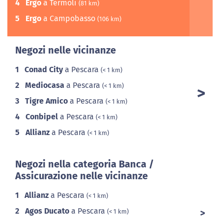
4
Ergo
a Termoli
(81 km)
5
Ergo
a Campobasso
(106 km)
Negozi nelle vicinanze
1
Conad City
a Pescara
(< 1 km)
2
Mediocasa
a Pescara
(< 1 km)
3
Tigre Amico
a Pescara
(< 1 km)
4
Conbipel
a Pescara
(< 1 km)
5
Allianz
a Pescara
(< 1 km)
Negozi nella categoria Banca /
Assicurazione nelle vicinanze
1
Allianz
a Pescara
(< 1 km)
2
Agos Ducato
a Pescara
(< 1 km)