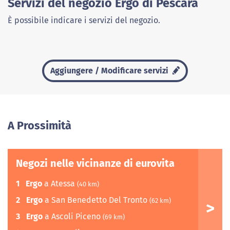
Servizi del negozio Ergo di Pescara
È possibile indicare i servizi del negozio.
Aggiungere / Modificare servizi
A Prossimità
Negozi nelle vicinanze di eurovita
1
Ergo
a Atessa
(40 km)
2
Ergo
a San Benedetto Del Tronto
(62 km)
3
Ergo
a Ascoli Piceno
(69 km)