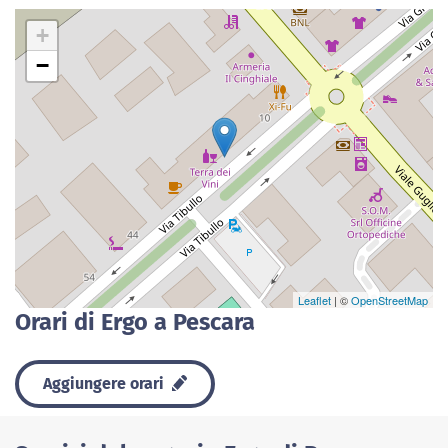
+
−
Leaflet
| ©
OpenStreetMap
Orari di Ergo a Pescara
Aggiungere orari