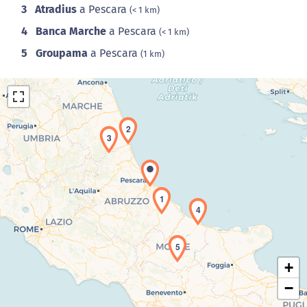
3
Atradius
a Pescara
(< 1 km)
4
Banca Marche
a Pescara
(< 1 km)
5
Groupama
a Pescara
(1 km)
2
3
Caricamento della carta in corso...
1
4
5
+
−