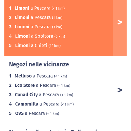
1
Limoni
a Pescara
(< 1 km)
2
Limoni
a Pescara
(1 km)
3
Limoni
a Pescara
(3 km)
4
Limoni
a Spoltore
(6 km)
5
Limoni
a Chieti
(12 km)
Negozi nelle vicinanze
1
Melluso
a Pescara
(< 1 km)
2
Eco Store
a Pescara
(< 1 km)
3
Conad City
a Pescara
(< 1 km)
4
Camomilla
a Pescara
(< 1 km)
5
OVS
a Pescara
(< 1 km)