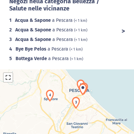
Negozi nella categoria Bellezza /
Salute nelle vicinanze
1
Acqua & Sapone
a Pescara
(< 1 km)
2
Acqua & Sapone
a Pescara
(< 1 km)
3
Acqua & Sapone
a Pescara
(< 1 km)
4
Bye Bye Pelos
a Pescara
(< 1 km)
5
Bottega Verde
a Pescara
(< 1 km)
2
1
4
3
Caricamento della carta in corso...