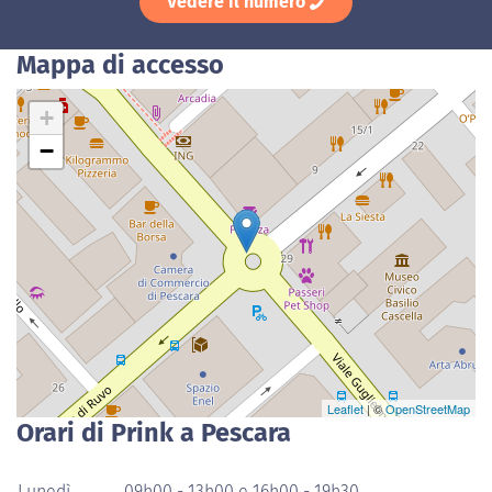
Vedere il numero
Mappa di accesso
+
−
Leaflet
| ©
OpenStreetMap
Orari di Prink a Pescara
Lunedì
09h00 - 13h00 e 16h00 - 19h30