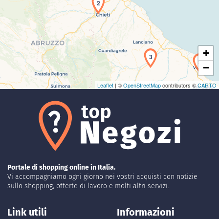
Caricamento della carta in corso...
2
+
3
5
−
Leaflet
| ©
OpenStreetMap
contributors ©
CARTO
Portale di shopping online in Italia.
Vi accompagniamo ogni giorno nei vostri acquisti con notizie
sullo shopping, offerte di lavoro e molti altri servizi.
Link utili
Informazioni