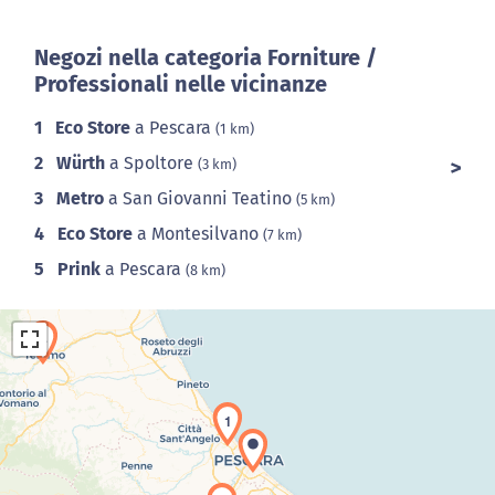
Negozi nella categoria Forniture /
Professionali nelle vicinanze
1
Eco Store
a Pescara
(1 km)
2
Würth
a Spoltore
(3 km)
3
Metro
a San Giovanni Teatino
(5 km)
4
Eco Store
a Montesilvano
(7 km)
5
Prink
a Pescara
(8 km)
4
1