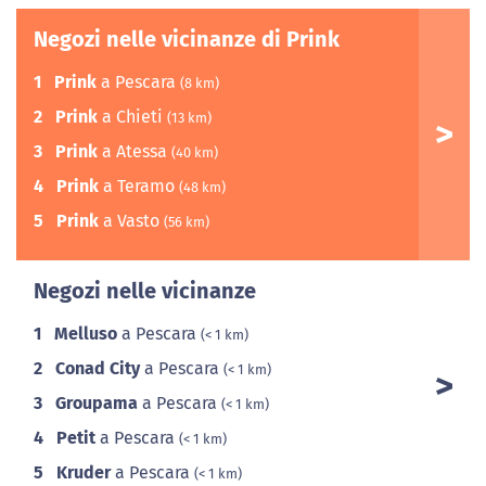
Negozi nelle vicinanze di Prink
1
Prink
a Pescara
(8 km)
2
Prink
a Chieti
(13 km)
3
Prink
a Atessa
(40 km)
4
Prink
a Teramo
(48 km)
5
Prink
a Vasto
(56 km)
Negozi nelle vicinanze
1
Melluso
a Pescara
(< 1 km)
2
Conad City
a Pescara
(< 1 km)
3
Groupama
a Pescara
(< 1 km)
4
Petit
a Pescara
(< 1 km)
5
Kruder
a Pescara
(< 1 km)