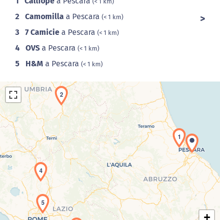
1
Calliope
a Pescara
(< 1 km)
2
Camomilla
a Pescara
(< 1 km)
3
7 Camicie
a Pescara
(< 1 km)
4
OVS
a Pescara
(< 1 km)
5
H&M
a Pescara
(< 1 km)
2
1
Caricamento della carta in corso...
4
5
+