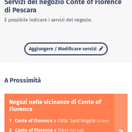
Servizi del negozio Conte of Florence
di Pescara
È possibile indicare i servizi del negozio.
Aggiungere / Modificare servizi
A Prossimità
Negozi nelle vicinanze di Conte of
Florence
1
Conte of Florence
a Citta' Sant'Angelo
(13 km)
2
Conte of Florence
a Trevi
(127 km)