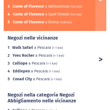
3
Conte of Florence
a Valmontone
(132 km)
4
Conte of Florence
a Sant'Oreste
(141 km)
5
Conte of Florence
a Roma
(148 km)
Negozi nelle vicinanze
1
Walk Safari
a Pescara
(< 1 km)
2
Yves Rocher
a Pescara
(< 1 km)
3
Calliope
a Pescara
(< 1 km)
4
Eddiepen
a Pescara
(< 1 km)
5
Conad City
a Pescara
(< 1 km)
Negozi nella categoria Negozi
Abbigliamento nelle vicinanze