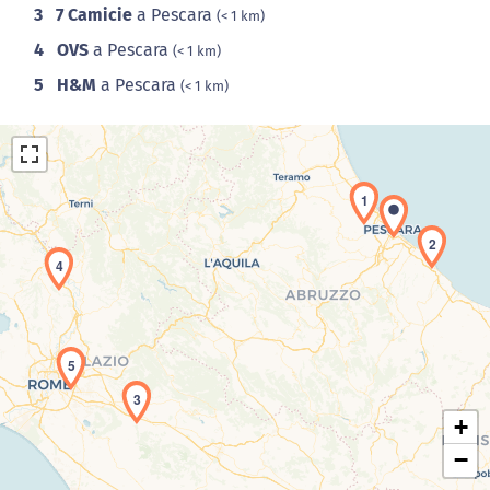
3
7 Camicie
a Pescara
(< 1 km)
4
OVS
a Pescara
(< 1 km)
5
H&M
a Pescara
(< 1 km)
1
2
4
Caricamento della carta in corso...
5
3
+
−