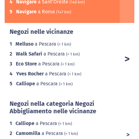
4
Navigare
a Sant'Oreste
(140 km)
5
Navigare
a Roma
(147 km)
Negozi nelle vicinanze
1
Melluso
a Pescara
(< 1 km)
2
Walk Safari
a Pescara
(< 1 km)
3
Eco Store
a Pescara
(< 1 km)
4
Yves Rocher
a Pescara
(< 1 km)
5
Calliope
a Pescara
(< 1 km)
Negozi nella categoria Negozi
Abbigliamento nelle vicinanze
1
Calliope
a Pescara
(< 1 km)
2
Camomilla
a Pescara
(< 1 km)