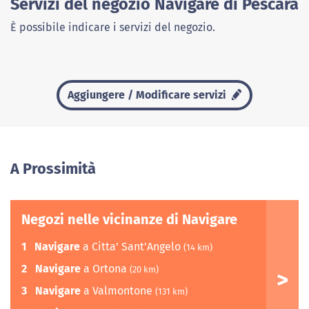
Servizi del negozio Navigare di Pescara
È possibile indicare i servizi del negozio.
Aggiungere / Modificare servizi
A Prossimità
Negozi nelle vicinanze di Navigare
1
Navigare
a Citta' Sant'Angelo
(14 km)
2
Navigare
a Ortona
(20 km)
3
Navigare
a Valmontone
(131 km)