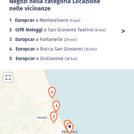
Negozi nella categoria Locazione
nelle vicinanze
1
Europcar
a Montesilvano
(5 km)
2
Giffi Noleggi
a San Giovanni Teatino
(6 km)
3
Europcar
a Fontanelle
(29 km)
4
Europcar
a Rocca San Giovanni
(30 km)
5
Europcar
a Giulianova
(38 km)
5
4
2
Caricamento della carta in corso...
1