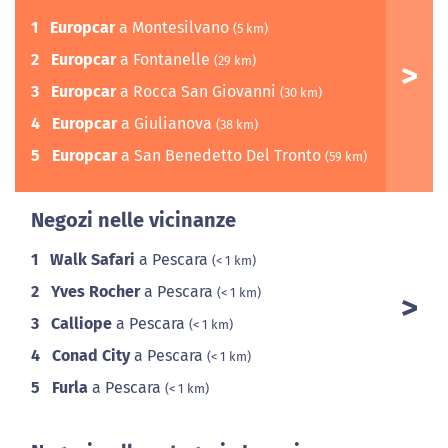
1
Europcar
a Montesilvano
(5 km)
2
Europcar
a Fontanelle
(29 km)
3
Europcar
a Rocca San Giovanni
(30 km)
4
Europcar
a Giulianova
(38 km)
5
Europcar
a San Benedetto Del Tronto
(59 km)
Negozi nelle vicinanze
1
Walk Safari
a Pescara
(< 1 km)
2
Yves Rocher
a Pescara
(< 1 km)
3
Calliope
a Pescara
(< 1 km)
4
Conad City
a Pescara
(< 1 km)
5
Furla
a Pescara
(< 1 km)