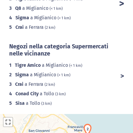
3
Q8
a Miglianico
(< 1 km)
4
Sigma
a Miglianico
(< 1 km)
5
Crai
a Ferrara
(2 km)
Negozi nella categoria Supermercati
nelle vicinanze
1
Tigre Amico
a Miglianico
(< 1 km)
2
Sigma
a Miglianico
(< 1 km)
3
Crai
a Ferrara
(2 km)
4
Conad City
a Tollo
(3 km)
5
Sisa
a Tollo
(3 km)
2