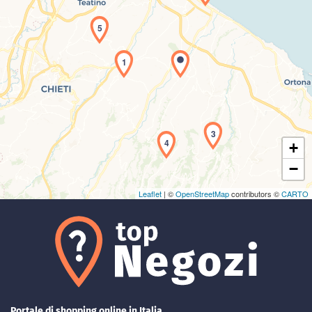
5
1
Caricamento della carta in corso...
3
4
+
−
Leaflet
| ©
OpenStreetMap
contributors ©
CARTO
Portale di shopping online in Italia.