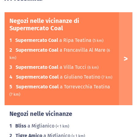
Negozi nelle vicinanze di
Supermercato Coal
1
Supermercato Coal
a Ripa Teatina
(5 km)
2
Supermercato Coal
a Francavilla Al Mare
(6
km)
3
Supermercato Coal
a Villa Tucci
(6 km)
4
Supermercato Coal
a Giuliano Teatino
(7 km)
5
Supermercato Coal
a Torrevecchia Teatina
(7 km)
Negozi nelle vicinanze
1
Bliss
a Miglianico
(< 1 km)
2
Tigre Amico
a Miglianico
(< 1 km)