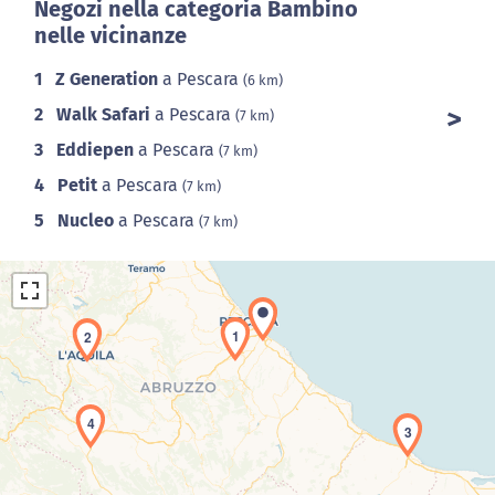
Negozi nella categoria Bambino
nelle vicinanze
1
Z Generation
a Pescara
(6 km)
2
Walk Safari
a Pescara
(7 km)
3
Eddiepen
a Pescara
(7 km)
4
Petit
a Pescara
(7 km)
5
Nucleo
a Pescara
(7 km)
1
2
4
3
Caricamento della carta in corso...