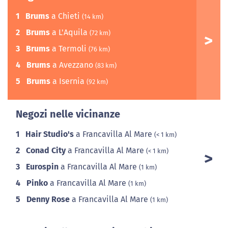
1
Brums
a Chieti
(14 km)
2
Brums
a L'Aquila
(72 km)
3
Brums
a Termoli
(76 km)
4
Brums
a Avezzano
(83 km)
5
Brums
a Isernia
(92 km)
Negozi nelle vicinanze
1
Hair Studio's
a Francavilla Al Mare
(< 1 km)
2
Conad City
a Francavilla Al Mare
(< 1 km)
3
Eurospin
a Francavilla Al Mare
(1 km)
4
Pinko
a Francavilla Al Mare
(1 km)
5
Denny Rose
a Francavilla Al Mare
(1 km)