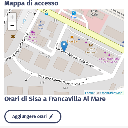
Mappa di accesso
+
−
Leaflet
| ©
OpenStreetMap
Orari di Sisa a Francavilla Al Mare
Aggiungere orari