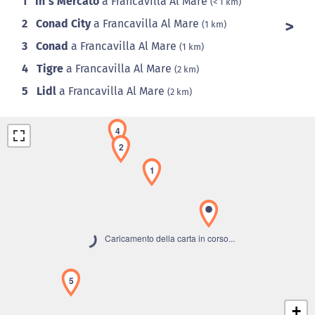
1
In`s Mercato
a Francavilla Al Mare
(< 1 km)
2
Conad City
a Francavilla Al Mare
(1 km)
3
Conad
a Francavilla Al Mare
(1 km)
4
Tigre
a Francavilla Al Mare
(2 km)
5
Lidl
a Francavilla Al Mare
(2 km)
4
2
1
Caricamento della carta in corso...
5
+