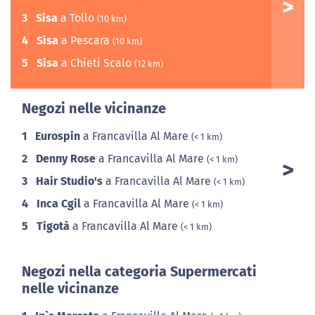
3
Sisa
a Tollo
(10 km)
4
Sisa
a Pescara
(10 km)
5
Sisa
a Chieti Scalo
(12 km)
Negozi nelle vicinanze
1
Eurospin
a Francavilla Al Mare
(< 1 km)
2
Denny Rose
a Francavilla Al Mare
(< 1 km)
3
Hair Studio's
a Francavilla Al Mare
(< 1 km)
4
Inca Cgil
a Francavilla Al Mare
(< 1 km)
5
Tigotà
a Francavilla Al Mare
(< 1 km)
Negozi nella categoria Supermercati
nelle vicinanze