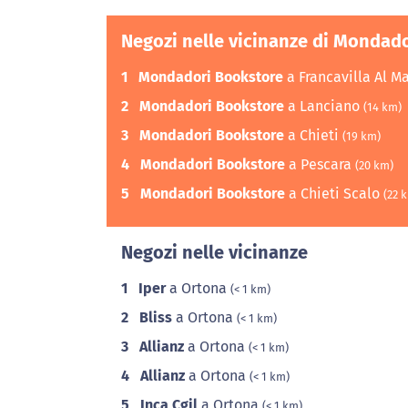
Negozi nelle vicinanze di Mondad
1
Mondadori Bookstore
a Francavilla Al M
2
Mondadori Bookstore
a Lanciano
(14 km)
3
Mondadori Bookstore
a Chieti
(19 km)
4
Mondadori Bookstore
a Pescara
(20 km)
5
Mondadori Bookstore
a Chieti Scalo
(22 
Negozi nelle vicinanze
1
Iper
a Ortona
(< 1 km)
2
Bliss
a Ortona
(< 1 km)
3
Allianz
a Ortona
(< 1 km)
4
Allianz
a Ortona
(< 1 km)
5
Inca Cgil
a Ortona
(< 1 km)