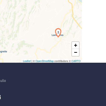
2
+
−
Leaflet
| ©
OpenStreetMap
contributors ©
CARTO
ullo
i