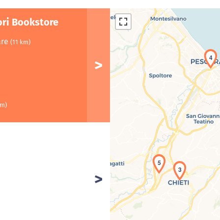
ori Bookstore
are
(11 km)
4
km)
5
3
Car