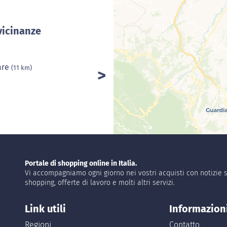
vicinanze
are
(11 km)
Portale di shopping online in Italia.
Vi accompagniamo ogni giorno nei vostri acquisti con notizie s
shopping, offerte di lavoro e molti altri servizi.
Link utili
Informazion
Regioni
Contatto