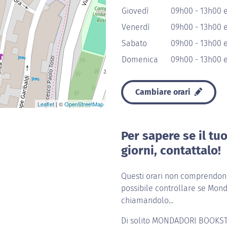
Giovedì
09h00 - 13h00 
Venerdì
09h00 - 13h00 
Sabato
09h00 - 13h00 
Domenica
09h00 - 13h00 
Cambiare orari
Leaflet
| ©
OpenStreetMap
Per sapere se il tu
giorni, contattalo!
Questi orari non comprendono 
possibile controllare se Mond
chiamandolo...
Di solito
MONDADORI BOOKST