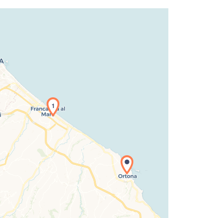
1
icamento della carta in corso...