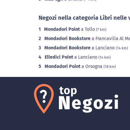
Negozi nella categoria Libri nelle 
1
Mondadori Point
a Tollo
(7 km)
2
Mondadori Bookstore
a Francavilla Al M
3
Mondadori Bookstore
a Lanciano
(14 km)
4
Elledici Point
a Lanciano
(14 km)
5
Mondadori Point
a Orsogna
(18 km)