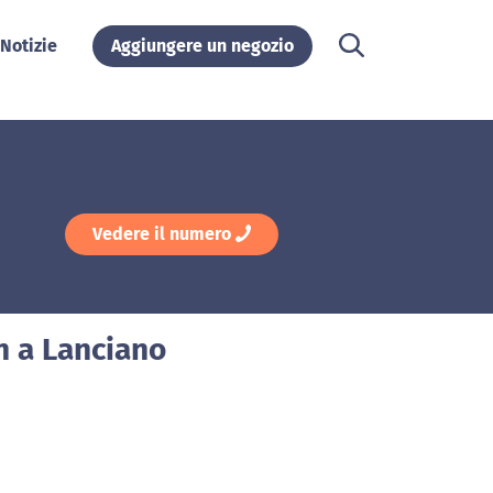
Notizie
Aggiungere un negozio
Vedere il numero
n a Lanciano