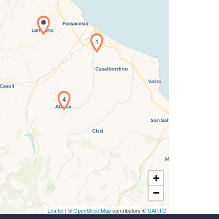
icamento della carta in corso...
1
4
+
−
Leaflet
| ©
OpenStreetMap
contributors ©
CARTO