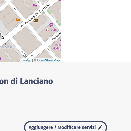
Leaflet
| ©
OpenStreetMap
ton di Lanciano
Aggiungere / Modificare servizi