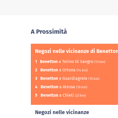
A Prossimità
Negozi nelle vicinanze di Benetto
1
Benetton
a Torino Di Sangro
(13 km)
2
Benetton
a Ortona
(14 km)
3
Benetton
a Guardiagrele
(15 km)
4
Benetton
a Atessa
(18 km)
5
Benetton
a Chieti
(23 km)
Negozi nelle vicinanze