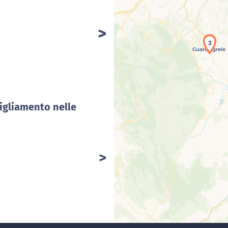
Car
3
igliamento nelle