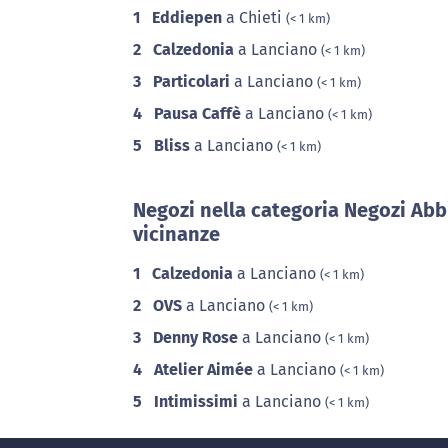
1
Eddiepen
a Chieti
(< 1 km)
2
Calzedonia
a Lanciano
(< 1 km)
3
Particolari
a Lanciano
(< 1 km)
4
Pausa Caffè
a Lanciano
(< 1 km)
5
Bliss
a Lanciano
(< 1 km)
Negozi nella categoria Negozi Abb
vicinanze
1
Calzedonia
a Lanciano
(< 1 km)
2
OVS
a Lanciano
(< 1 km)
3
Denny Rose
a Lanciano
(< 1 km)
4
Atelier Aimée
a Lanciano
(< 1 km)
5
Intimissimi
a Lanciano
(< 1 km)