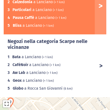
2
Calzedonia
a Lanciano
(< 1 km)
3
Particolari
a Lanciano
(< 1 km)
4
Pausa Caffè
a Lanciano
(< 1 km)
5
Bliss
a Lanciano
(< 1 km)
Negozi nella categoria Scarpe nelle
vicinanze
1
Bata
a Lanciano
(< 1 km)
2
CafèNoir
a Lanciano
(< 1 km)
3
Aw Lab
a Lanciano
(< 1 km)
4
Geox
a Lanciano
(< 1 km)
5
Globo
a Rocca San Giovanni
(6 km)
2