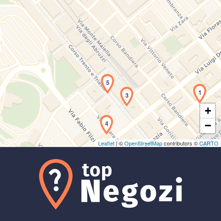
Caricamento della carta in corso...
5
1
3
+
4
−
Leaflet
| ©
OpenStreetMap
contributors ©
CARTO