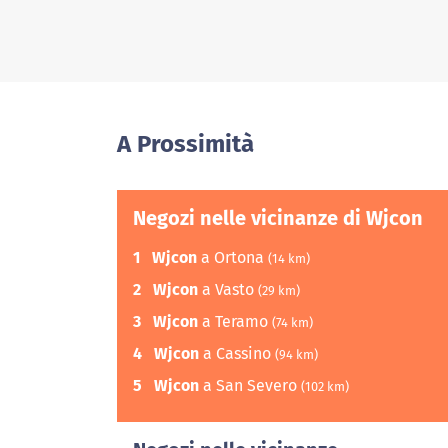
A Prossimità
Negozi nelle vicinanze di Wjcon
1
Wjcon
a Ortona
(14 km)
2
Wjcon
a Vasto
(29 km)
3
Wjcon
a Teramo
(74 km)
4
Wjcon
a Cassino
(94 km)
5
Wjcon
a San Severo
(102 km)