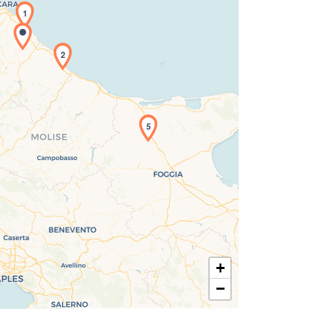
1
2
icamento della carta in corso...
5
+
−