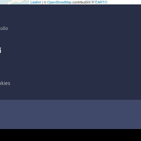
Leaflet
| ©
OpenStreetMap
contributors ©
CARTO
ullo
i
okies