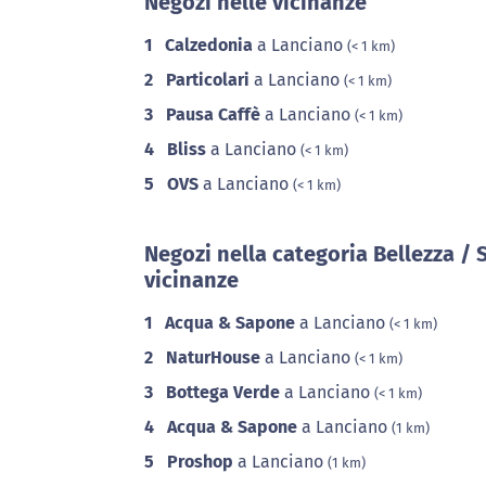
Negozi nelle vicinanze
1
Calzedonia
a Lanciano
(< 1 km)
2
Particolari
a Lanciano
(< 1 km)
3
Pausa Caffè
a Lanciano
(< 1 km)
4
Bliss
a Lanciano
(< 1 km)
5
OVS
a Lanciano
(< 1 km)
Negozi nella categoria Bellezza / 
vicinanze
1
Acqua & Sapone
a Lanciano
(< 1 km)
2
NaturHouse
a Lanciano
(< 1 km)
3
Bottega Verde
a Lanciano
(< 1 km)
4
Acqua & Sapone
a Lanciano
(1 km)
5
Proshop
a Lanciano
(1 km)