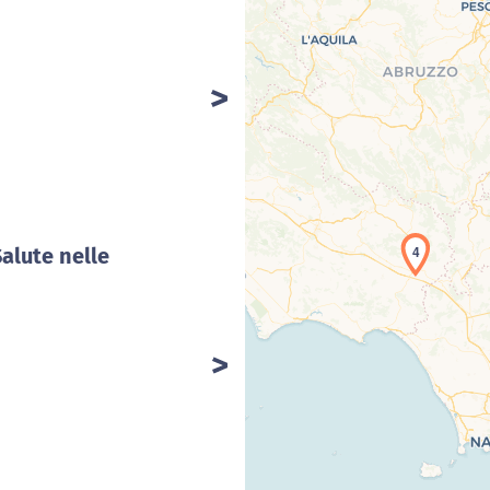
Car
4
Salute nelle