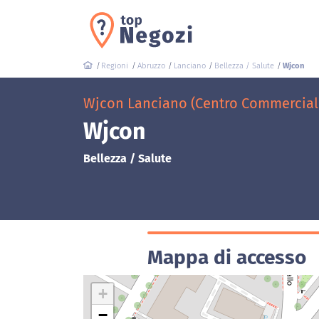
Regioni
Abruzzo
Lanciano
Bellezza / Salute
Wjcon
Wjcon Lanciano (Centro Commerciale
Wjcon
Bellezza / Salute
Mappa di accesso
+
−