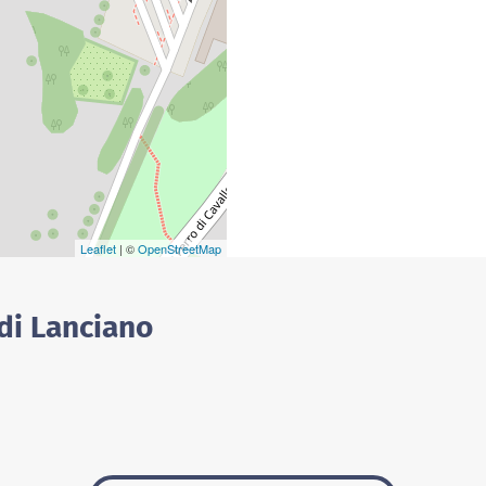
Leaflet
| ©
OpenStreetMap
 di Lanciano