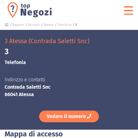
Regioni
Abruzzo
Atessa
Telefonia
3
3 Atessa (Contrada Saletti Snc)
3
Telefonia
Indirizzo e contatti
Contrada Saletti Snc
66041 Atessa
Vedere il numero
Mappa di accesso