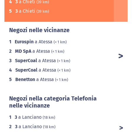
4
3
a Chieti
(39 km)
5
3
a Chieti
(39 km)
Negozi nelle vicinanze
1
Eurospin
a Atessa
(< 1 km)
2
MD SpA
a Atessa
(< 1 km)
3
SuperCoal
a Atessa
(< 1 km)
4
SuperCoal
a Atessa
(< 1 km)
5
Benetton
a Atessa
(< 1 km)
Negozi nella categoria Telefonia
nelle vicinanze
1
3
a Lanciano
(18 km)
2
3
a Lanciano
(18 km)