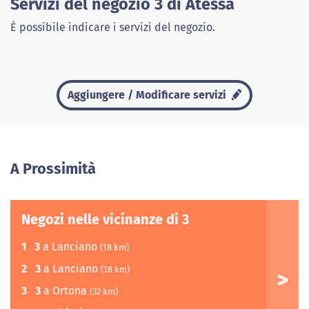
Servizi del negozio 3 di Atessa
È possibile indicare i servizi del negozio.
Aggiungere / Modificare servizi
A Prossimità
Negozi nelle vicinanze di 3
1
3
a Lanciano
(18 km)
2
3
a Lanciano
(18 km)
3
3
a Ortona
(32 km)