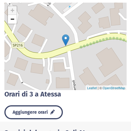
+
−
Leaflet
| ©
OpenStreetMap
Orari di 3 a Atessa
Aggiungere orari