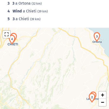
3
3
a Ortona
(32 km)
4
Wind
a Chieti
(39 km)
5
3
a Chieti
(39 km)
3
5
4
Caricamento della carta in corso...
+
1
2
−