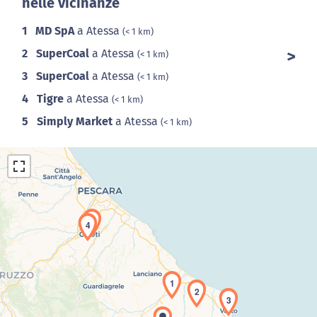
nelle vicinanze
1
MD SpA
a Atessa
(< 1 km)
2
SuperCoal
a Atessa
(< 1 km)
3
SuperCoal
a Atessa
(< 1 km)
4
Tigre
a Atessa
(< 1 km)
5
Simply Market
a Atessa
(< 1 km)
5
4
Caricamento della carta in corso...
1
2
3