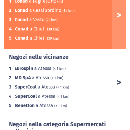
1
Conad
a Paglieta
(12 km)
2
Conad
a Casalbordino
(14 km)
3
Conad
a Vasto
(22 km)
4
Conad
a Chieti
(38 km)
5
Conad
a Chieti
(39 km)
Negozi nelle vicinanze
1
Eurospin
a Atessa
(< 1 km)
2
MD SpA
a Atessa
(< 1 km)
3
SuperCoal
a Atessa
(< 1 km)
4
SuperCoal
a Atessa
(< 1 km)
5
Benetton
a Atessa
(< 1 km)
Negozi nella categoria Supermercati