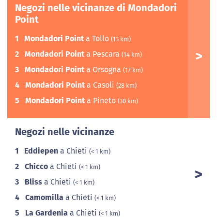
Negozi nelle vicinanze di Mondadori
Point
1
Mondadori Point
a Tollo
(13 km)
2
Mondadori Point
a Pescara
(14 km)
3
Mondadori Point
a Orsogna
(17 km)
4
Mondadori Point
a Casoli
(28 km)
5
Mondadori Point
a Pineto
(30 km)
Negozi nelle vicinanze
1
Eddiepen
a Chieti
(< 1 km)
2
Chicco
a Chieti
(< 1 km)
3
Bliss
a Chieti
(< 1 km)
4
Camomilla
a Chieti
(< 1 km)
5
La Gardenia
a Chieti
(< 1 km)