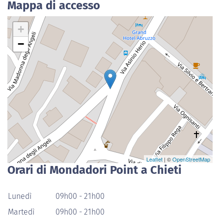
Mappa di accesso
+
−
Leaflet
| ©
OpenStreetMap
Orari di Mondadori Point a Chieti
Lunedì
09h00 - 21h00
Martedì
09h00 - 21h00