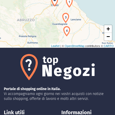
1
Caricamento della carta in corso...
3
+
4
−
Leaflet
| ©
OpenStreetMap
contributors ©
CARTO
Portale di shopping online in Italia.
Vi accompagniamo ogni giorno nei vostri acquisti con notizie
sullo shopping, offerte di lavoro e molti altri servizi.
Link utili
Informazioni