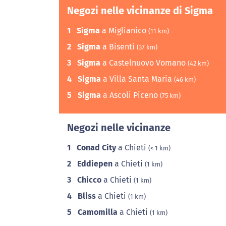
Negozi nelle vicinanze di Sigma
1
Sigma
a Miglianico
(11 km)
2
Sigma
a Bisenti
(37 km)
3
Sigma
a Castelnuovo Vomano
(42 km)
4
Sigma
a Villa Santa Maria
(46 km)
5
Sigma
a Ascoli Piceno
(75 km)
Negozi nelle vicinanze
1
Conad City
a Chieti
(< 1 km)
2
Eddiepen
a Chieti
(1 km)
3
Chicco
a Chieti
(1 km)
4
Bliss
a Chieti
(1 km)
5
Camomilla
a Chieti
(1 km)