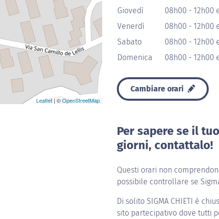
Giovedì
08h00 - 12h00 
Venerdì
08h00 - 12h00 
Sabato
08h00 - 12h00 
Domenica
08h00 - 12h00 
Cambiare orari
Leaflet
| ©
OpenStreetMap
Per sapere se il tu
giorni, contattalo!
Questi orari non comprendono 
possibile controllare se Sigma
Di solito
SIGMA CHIETI
è chius
sito partecipativo dove tutti p