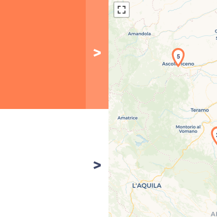
5
Car