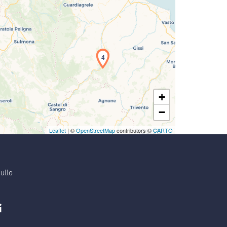
4
+
−
Leaflet
| ©
OpenStreetMap
contributors ©
CARTO
ullo
i