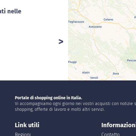
ti nelle
Portale di shopping online in Italia.
Vi accompagniamo ogni giorno nei vostri acquisti con notizie s
shopping, offerte di lavoro e molti altri servizi.
Link utili
Informazion
Regioni
Contatto