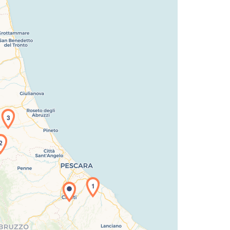
3
2
icamento della carta in corso...
1