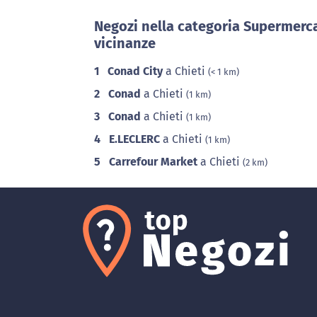
Negozi nella categoria Supermerca
vicinanze
1
Conad City
a Chieti
(< 1 km)
2
Conad
a Chieti
(1 km)
3
Conad
a Chieti
(1 km)
4
E.LECLERC
a Chieti
(1 km)
5
Carrefour Market
a Chieti
(2 km)