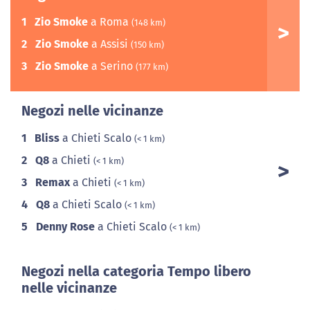
1
Zio Smoke
a Roma
(148 km)
2
Zio Smoke
a Assisi
(150 km)
3
Zio Smoke
a Serino
(177 km)
Negozi nelle vicinanze
1
Bliss
a Chieti Scalo
(< 1 km)
2
Q8
a Chieti
(< 1 km)
3
Remax
a Chieti
(< 1 km)
4
Q8
a Chieti Scalo
(< 1 km)
5
Denny Rose
a Chieti Scalo
(< 1 km)
Negozi nella categoria Tempo libero
nelle vicinanze