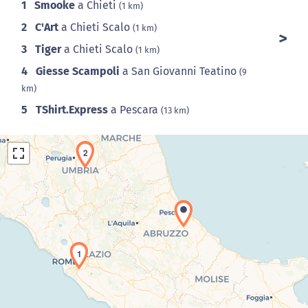
1
Smooke
a Chieti
(1 km)
2
C'Art
a Chieti Scalo
(1 km)
3
Tiger
a Chieti Scalo
(1 km)
4
Giesse Scampoli
a San Giovanni Teatino
(9
km)
5
TShirt.Express
a Pescara
(13 km)
2
1
Caricamento della carta in corso...