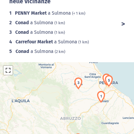
nelle vicinanze
1
PENNY Market
a Sulmona
(< 1 km)
2
Conad
a Sulmona
(1 km)
3
Conad
a Sulmona
(1 km)
4
Carrefour Market
a Sulmona
(1 km)
5
Conad
a Sulmona
(2 km)
4
5
3
1
Caricamento della carta in corso...