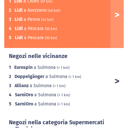
1
Lidl
a Chieti
(37 km)
2
Lidl
a Avezzano
(40 km)
3
Lidl
a Penne
(42 km)
4
Lidl
a Pescara
(50 km)
5
Lidl
a Pescara
(50 km)
Negozi nelle vicinanze
1
Eurospin
a Sulmona
(< 1 km)
2
Doppelgänger
a Sulmona
(< 1 km)
3
Allianz
a Sulmona
(< 1 km)
4
SarniOro
a Sulmona
(< 1 km)
5
SarniOro
a Sulmona
(< 1 km)
Negozi nella categoria Supermercati