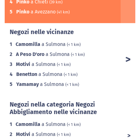
4
Pinko
a Chieti
(39 km)
5
Pinko
a Avezzano
(41 km)
Negozi nelle vicinanze
1
Camomilla
a Sulmona
(< 1 km)
2
A Peso D'oro
a Sulmona
(< 1 km)
3
Motivi
a Sulmona
(< 1 km)
4
Benetton
a Sulmona
(< 1 km)
5
Yamamay
a Sulmona
(< 1 km)
Negozi nella categoria Negozi
Abbigliamento nelle vicinanze
1
Camomilla
a Sulmona
(< 1 km)
2
Motivi
a Sulmona
(< 1 km)