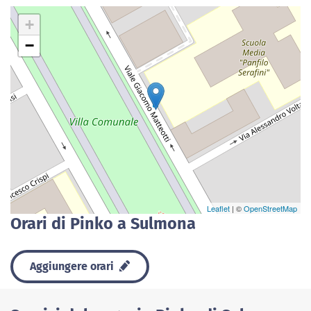
+
−
Leaflet
| ©
OpenStreetMap
Orari di Pinko a Sulmona
Aggiungere orari