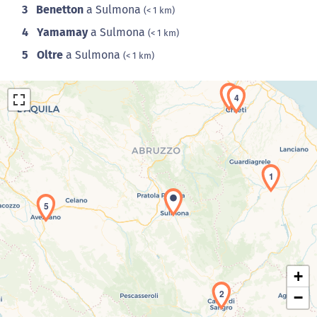
3
Benetton
a Sulmona
(< 1 km)
4
Yamamay
a Sulmona
(< 1 km)
5
Oltre
a Sulmona
(< 1 km)
3
4
1
Caricamento della carta in corso...
5
+
2
−