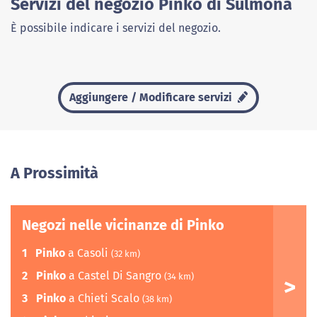
Servizi del negozio Pinko di Sulmona
È possibile indicare i servizi del negozio.
Aggiungere / Modificare servizi
A Prossimità
Negozi nelle vicinanze di Pinko
1
Pinko
a Casoli
(32 km)
2
Pinko
a Castel Di Sangro
(34 km)
3
Pinko
a Chieti Scalo
(38 km)