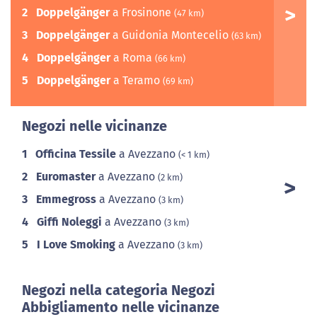
2
Doppelgänger
a Frosinone
(47 km)
3
Doppelgänger
a Guidonia Montecelio
(63 km)
4
Doppelgänger
a Roma
(66 km)
5
Doppelgänger
a Teramo
(69 km)
Negozi nelle vicinanze
1
Officina Tessile
a Avezzano
(< 1 km)
2
Euromaster
a Avezzano
(2 km)
3
Emmegross
a Avezzano
(3 km)
4
Giffi Noleggi
a Avezzano
(3 km)
5
I Love Smoking
a Avezzano
(3 km)
Negozi nella categoria Negozi
Abbigliamento nelle vicinanze