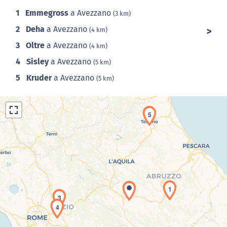
1
Emmegross
a Avezzano
(3 km)
2
Deha
a Avezzano
(4 km)
3
Oltre
a Avezzano
(4 km)
4
Sisley
a Avezzano
(5 km)
5
Kruder
a Avezzano
(5 km)
5
Caricamento della carta in corso...
1
3
4