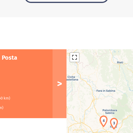
a Posta
60 km)
m)
4
3