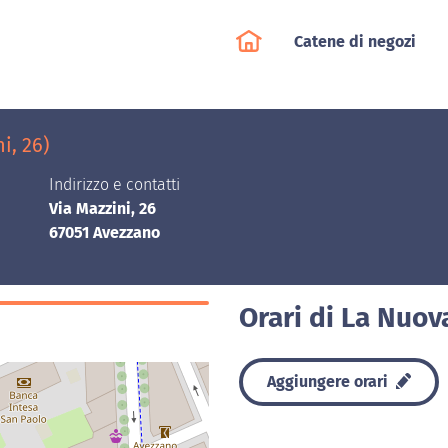
Catene di negozi
i, 26)
Indirizzo e contatti
Via Mazzini, 26
67051 Avezzano
Orari di La Nuov
Aggiungere orari