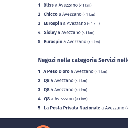
1
Bliss
a Avezzano
(< 1 km)
2
Chicco
a Avezzano
(< 1 km)
3
Eurospin
a Avezzano
(< 1 km)
4
Sisley
a Avezzano
(< 1 km)
5
Eurospin
a Avezzano
(< 1 km)
Negozi nella categoria Servizi nel
1
A Peso D'oro
a Avezzano
(< 1 km)
2
Q8
a Avezzano
(< 1 km)
3
Q8
a Avezzano
(< 1 km)
4
Q8
a Avezzano
(< 1 km)
5
La Posta Privata Nazionale
a Avezzano
(