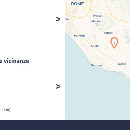
Car
5
le vicinanze
< 1 km)