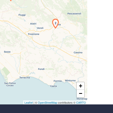
icamento della carta in corso...
2
+
−
Leaflet
| ©
OpenStreetMap
contributors ©
CARTO