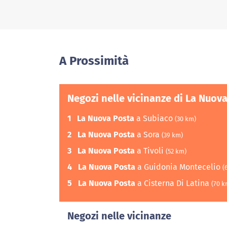
A Prossimità
Negozi nelle vicinanze di La Nuov
1
La Nuova Posta
a Subiaco
(30 km)
2
La Nuova Posta
a Sora
(39 km)
3
La Nuova Posta
a Tivoli
(52 km)
4
La Nuova Posta
a Guidonia Montecelio
(
5
La Nuova Posta
a Cisterna Di Latina
(70 k
Negozi nelle vicinanze