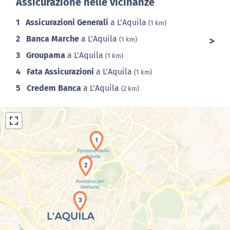
Assicurazione nelle vicinanze
1
Assicurazioni Generali
a L'Aquila
(1 km)
2
Banca Marche
a L'Aquila
(1 km)
3
Groupama
a L'Aquila
(1 km)
4
Fata Assicurazioni
a L'Aquila
(1 km)
5
Credem Banca
a L'Aquila
(2 km)
1
2
Caricamento della carta in corso...
3