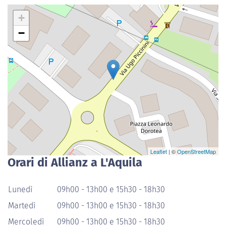
+
−
Leaflet
| ©
OpenStreetMap
Orari di Allianz a L'Aquila
Lunedì
09h00 - 13h00 e 15h30 - 18h30
Martedì
09h00 - 13h00 e 15h30 - 18h30
Mercoledì
09h00 - 13h00 e 15h30 - 18h30