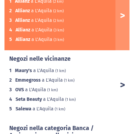
1
Allianz
a L'Aquila
(2 km)
2
Allianz
a L'Aquila
(2 km)
3
Allianz
a L'Aquila
(2 km)
4
Allianz
a L'Aquila
(3 km)
5
Allianz
a L'Aquila
(3 km)
Negozi nelle vicinanze
1
Maury's
a L'Aquila
(1 km)
2
Emmegross
a L'Aquila
(1 km)
3
OVS
a L'Aquila
(1 km)
4
Seta Beauty
a L'Aquila
(1 km)
5
Salewa
a L'Aquila
(1 km)
Negozi nella categoria Banca /