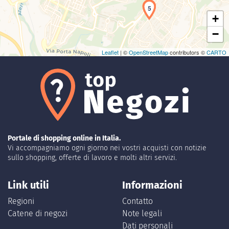
4
5
+
−
Leaflet
| ©
OpenStreetMap
contributors ©
CARTO
Portale di shopping online in Italia.
Vi accompagniamo ogni giorno nei vostri acquisti con notizie
sullo shopping, offerte di lavoro e molti altri servizi.
Link utili
Informazioni
Regioni
Contatto
Catene di negozi
Note legali
Dati personali