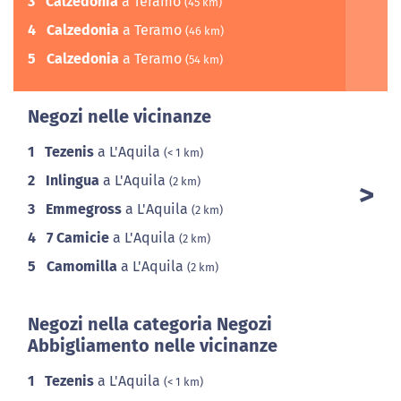
3
Calzedonia
a Teramo
(45 km)
4
Calzedonia
a Teramo
(46 km)
5
Calzedonia
a Teramo
(54 km)
Negozi nelle vicinanze
1
Tezenis
a L'Aquila
(< 1 km)
2
Inlingua
a L'Aquila
(2 km)
3
Emmegross
a L'Aquila
(2 km)
4
7 Camicie
a L'Aquila
(2 km)
5
Camomilla
a L'Aquila
(2 km)
Negozi nella categoria Negozi
Abbigliamento nelle vicinanze
1
Tezenis
a L'Aquila
(< 1 km)