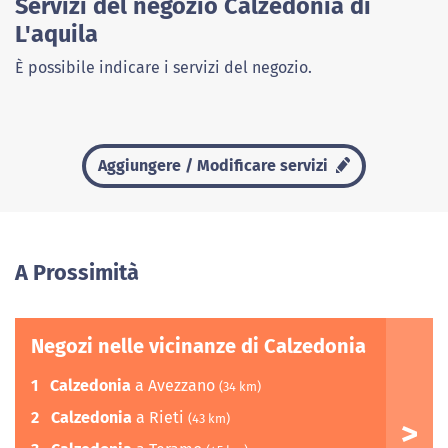
Servizi del negozio Calzedonia di
L'aquila
È possibile indicare i servizi del negozio.
Aggiungere / Modificare servizi
A Prossimità
Negozi nelle vicinanze di Calzedonia
1
Calzedonia
a Avezzano
(34 km)
2
Calzedonia
a Rieti
(43 km)