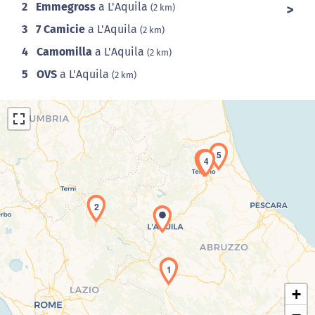
2
Emmegross
a L'Aquila
(2 km)
3
7 Camicie
a L'Aquila
(2 km)
4
Camomilla
a L'Aquila
(2 km)
5
OVS
a L'Aquila
(2 km)
5
3
4
2
Caricamento della carta in corso...
1
+