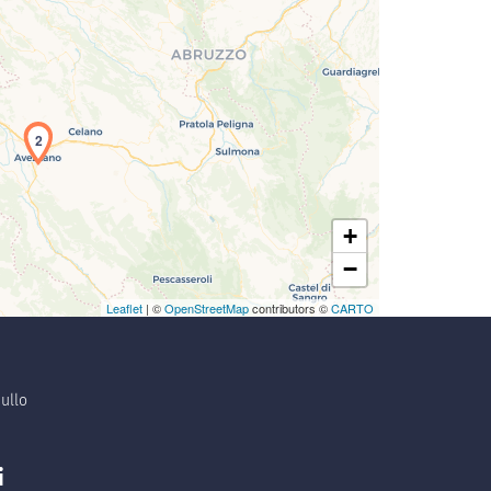
2
+
−
Leaflet
| ©
OpenStreetMap
contributors ©
CARTO
ullo
i