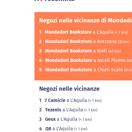
Negozi nelle vicinanze di Mondad
1
Mondadori Bookstore
a L'Aquila
(< 1 km)
2
Mondadori Bookstore
a Avezzano
(35 km)
3
Mondadori Bookstore
a Rieti
(45 km)
4
Mondadori Bookstore
a Ascoli Piceno
(58
5
Mondadori Bookstore
a Chieti Scalo
(61 
Negozi nelle vicinanze
1
7 Camicie
a L'Aquila
(< 1 km)
2
Tezenis
a L'Aquila
(< 1 km)
3
Geox
a L'Aquila
(< 1 km)
4
Q8
a L'Aquila
(< 1 km)