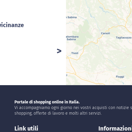
vicinanze
Portale di shopping online in Italia.
Vi accompagniamo ogni giorno nei vostri acquisti con notizie s
shopping, offerte di lavoro e molti altri servizi.
Link utili
Informazion