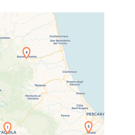
4
icamento della carta in corso...
5
1