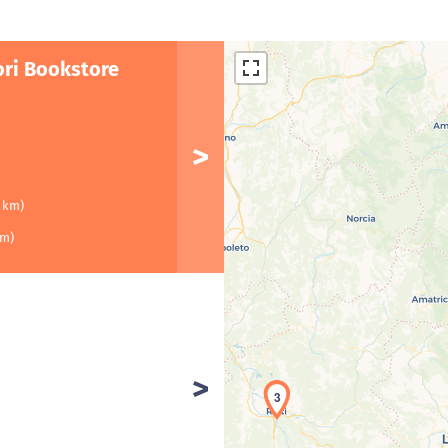
ori Bookstore
 km)
km)
Car
3