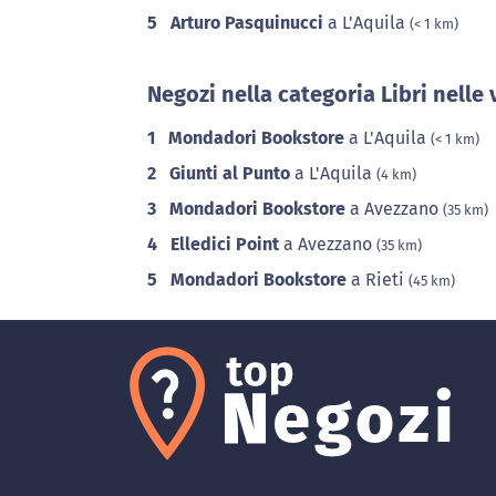
5
Arturo Pasquinucci
a L'Aquila
(< 1 km)
Negozi nella categoria Libri nelle 
1
Mondadori Bookstore
a L'Aquila
(< 1 km)
2
Giunti al Punto
a L'Aquila
(4 km)
3
Mondadori Bookstore
a Avezzano
(35 km)
4
Elledici Point
a Avezzano
(35 km)
5
Mondadori Bookstore
a Rieti
(45 km)