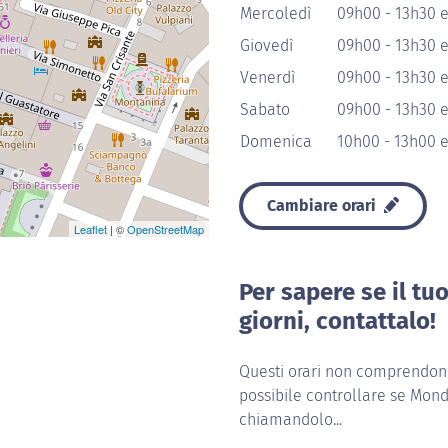
Mercoledì
09h00 - 13h30 
Giovedì
09h00 - 13h30 
Venerdì
09h00 - 13h30 
Sabato
09h00 - 13h30 
Domenica
10h00 - 13h00 
Cambiare orari
Leaflet
| ©
OpenStreetMap
Per sapere se il tu
giorni, contattalo!
Questi orari non comprendono 
possibile controllare se Mond
chiamandolo...