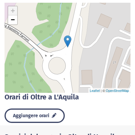
+
−
Leaflet
| ©
OpenStreetMap
Orari di Oltre a L'Aquila
Aggiungere orari