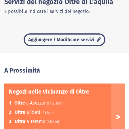
Servizi del negozio Oltre di L'aquila
È possibile indicare i servizi del negozio.
Aggiungere / Modificare servizi
A Prossimità
Negozi nelle vicinanze di Oltre
1
Oltre
a Avezzano
(36 km)
2
Oltre
a Rieti
(43 km)
3
Oltre
a Teramo
(48 km)