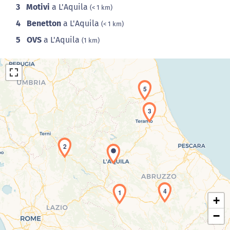
3
Motivi
a L'Aquila
(< 1 km)
4
Benetton
a L'Aquila
(< 1 km)
5
OVS
a L'Aquila
(1 km)
5
3
2
Caricamento della carta in corso...
4
1
+
−