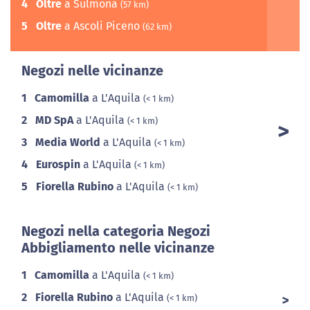
4
Oltre
a Sulmona
(57 km)
5
Oltre
a Ascoli Piceno
(62 km)
Negozi nelle vicinanze
1
Camomilla
a L'Aquila
(< 1 km)
2
MD SpA
a L'Aquila
(< 1 km)
3
Media World
a L'Aquila
(< 1 km)
4
Eurospin
a L'Aquila
(< 1 km)
5
Fiorella Rubino
a L'Aquila
(< 1 km)
Negozi nella categoria Negozi
Abbigliamento nelle vicinanze
1
Camomilla
a L'Aquila
(< 1 km)
2
Fiorella Rubino
a L'Aquila
(< 1 km)