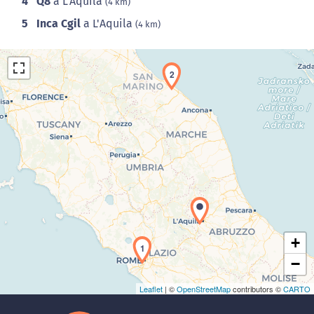
4
Q8
a L'Aquila
(4 km)
5
Inca Cgil
a L'Aquila
(4 km)
2
Caricamento della carta in corso...
+
1
−
Leaflet
| ©
OpenStreetMap
contributors ©
CARTO