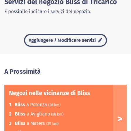
Servizi del negozio Bliss di Tricarico
È possibile indicare i servizi del negozio.
Aggiungere / Modificare servizi
A Prossimità
Negozi nelle vicinanze di Bliss
1
Bliss
a Potenza
(28 km)
2
Bliss
a Avigliano
(38 km)
3
Bliss
a Matera
(39 km)