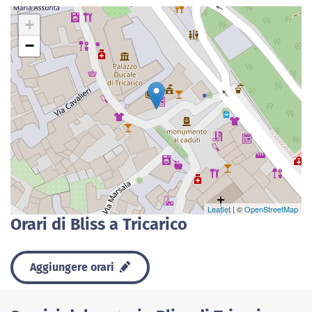
+
−
Leaflet
| ©
OpenStreetMap
Orari di Bliss a Tricarico
Aggiungere orari