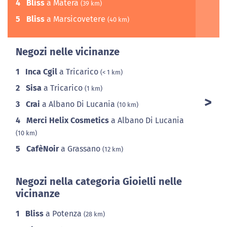
4
Bliss
a Matera
(39 km)
5
Bliss
a Marsicovetere
(40 km)
Negozi nelle vicinanze
1
Inca Cgil
a Tricarico
(< 1 km)
2
Sisa
a Tricarico
(1 km)
3
Crai
a Albano Di Lucania
(10 km)
4
Merci Helix Cosmetics
a Albano Di Lucania
(10 km)
5
CafèNoir
a Grassano
(12 km)
Negozi nella categoria Gioielli nelle
vicinanze
1
Bliss
a Potenza
(28 km)