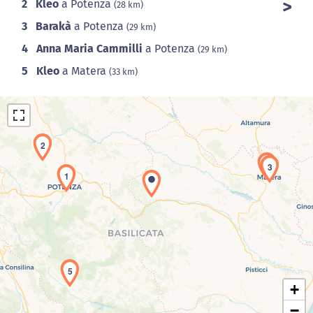
2
Kleo
a Potenza
(28 km)
3
Barakà
a Potenza
(29 km)
4
Anna Maria Cammilli
a Potenza
(29 km)
5
Kleo
a Matera
(33 km)
2
4
3
1
Caricamento della carta in corso...
5
+
−