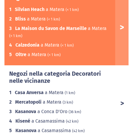
1
Silvian Heach
a Matera
(< 1 km)
2
Bliss
a Matera
(< 1 km)
3
La Maison du Savon de Marseille
a Matera
(< 1 km)
4
Calzedonia
a Matera
(< 1 km)
5
Oltre
a Matera
(< 1 km)
Negozi nella categoria Decoratori
nelle vicinanze
1
Casa Anversa
a Matera
(1 km)
2
Mercatopoli
a Matera
(3 km)
3
Kasanova
a Conca D'Oro
(36 km)
4
Kisené
a Casamassima
(42 km)
5
Kasanova
a Casamassima
(42 km)