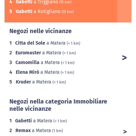
4
Gabetti
a Triggiano
(51 km)
5
Gabetti
a Rutigliano
(51 km)
Negozi nelle vicinanze
1
Citta del Sole
a Matera
(< 1 km)
2
Euromaster
a Matera
(< 1 km)
3
Camomilla
a Matera
(< 1 km)
4
Elena Mirò
a Matera
(< 1 km)
5
Kruder
a Matera
(< 1 km)
Negozi nella categoria Immobiliare
nelle vicinanze
1
Gabetti
a Matera
(< 1 km)
2
Remax
a Matera
(1 km)