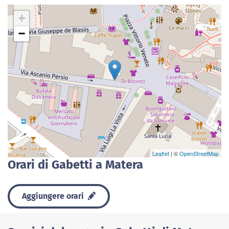
+
−
Leaflet
| ©
OpenStreetMap
Orari di Gabetti a Matera
Aggiungere orari