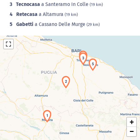
3
Tecnocasa
a Santeramo In Colle
(19 km)
4
Retecasa
a Altamura
(19 km)
5
Gabetti
a Cassano Delle Murge
(29 km)
4
3
5
2
Caricamento della carta in corso...
1
+
−