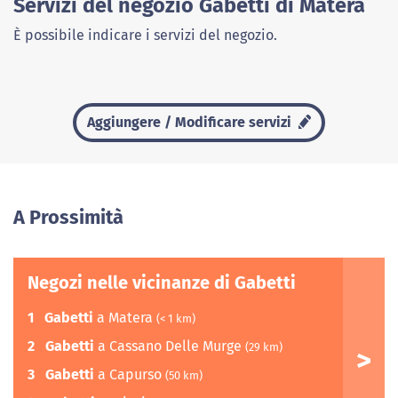
Servizi del negozio Gabetti di Matera
È possibile indicare i servizi del negozio.
Aggiungere / Modificare servizi
A Prossimità
Negozi nelle vicinanze di Gabetti
1
Gabetti
a Matera
(< 1 km)
2
Gabetti
a Cassano Delle Murge
(29 km)
3
Gabetti
a Capurso
(50 km)