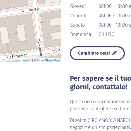
Giovedì
08h00 - 13h30 
Venerdì
08h00 - 13h30 
Sabato
08h00 - 13h30 
Domenica
CHIUSO
Cambiare orari
Leaflet
| ©
OpenStreetMap
Per sapere se il tu
giorni, contattalo!
Questi orari non comprendono 
possibile controllare se Ciro
Di solito
CIRO AMODIO NAPOL
negozi.it è un sito partecipati