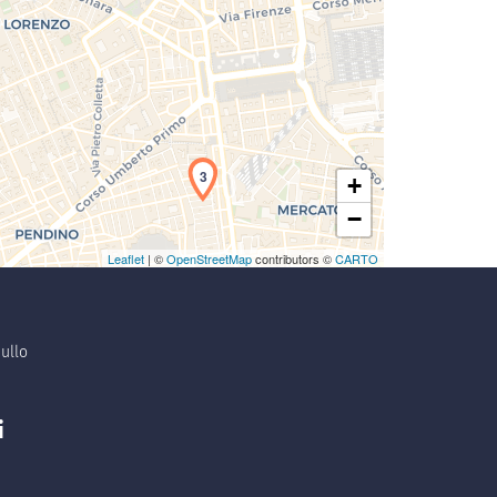
3
+
−
Leaflet
| ©
OpenStreetMap
contributors ©
CARTO
ullo
i