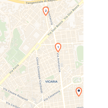
2
1
icamento della carta in corso...